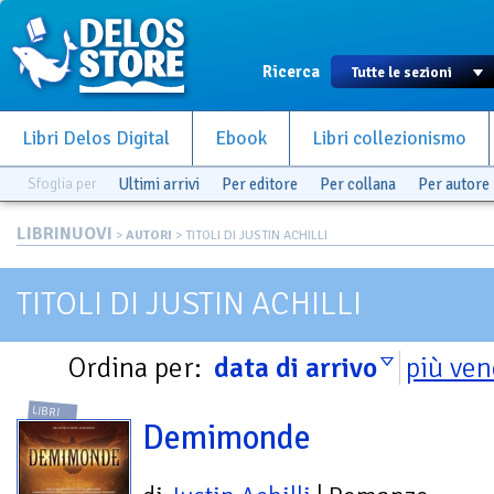
Ricerca
Libri Delos Digital
Ebook
Libri collezionismo
Sfoglia per
Ultimi arrivi
Per editore
Per collana
Per autore
LIBRINUOVI
>
AUTORI
> TITOLI DI JUSTIN ACHILLI
TITOLI DI JUSTIN ACHILLI
Ordina per:
data di arrivo
più ven
LIBRI
Demimonde