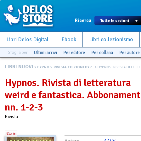
Ricerca
Libri Delos Digital
Ebook
Libri collezionismo
Sfoglia per
Ultimi arrivi
Per editore
Per collana
Per autore
LIBRI NUOVI
>
HYPNOS. RIVISTA EDIZIONI HYP...
> HYPNOS. RIVISTA DI LETTE
Hypnos. Rivista di letteratura
weird e fantastica. Abbonament
nn. 1-2-3
Rivista