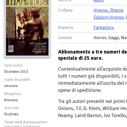
Autore
AAVV
Collana
Hypnos. Rivista
Edizioni Hypnos
2
Reparto
Fantastico
Genere
Horror, Saggi, Na
Abbonamento a tre numeri del
speciale di 25 euro.
Data uscita
Contestualmente all'acquisto d
Dicembre 2013
tutti i numeri già disponibili, i 
Copie disponibili
immediatamente all'uscita del 
nessuna
spese di spedizione.
Rilegatura
brossura
Tra gli autori presenti nei primi
Onions, T.E.D. Klein, William 
Altre info
Illustrato
Reamy, Laird Barron, Ivo Torello
Tempi medi di preparazione
prima della spedizione