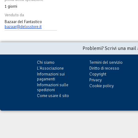
1 giorni
Venduto da
Bazaar del Fantastico
bazaar@delosstore.it
Problemi? Scrivi una mail
Chi siamo
Termini del servizio
L'Associazione
Diritto di recesso
Informazioni sui
Copyright
pagamenti
Privacy
Informazioni sulle
Cookie policy
spedizioni
Come usare il sito