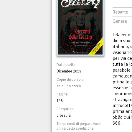
Reparto
Genere
I Raccont
dieci suoi
italiano, 
visionari
per via de
tutta la l
Data uscita
parabole 
Dicembre 2019
camaleont
Copie disponibili
prima leg
solo una copia
esserne la
sicuramen
Pagine
stravagan
148
introdott
Rilegatura
prima ant
brossura
oblio cui
666.
Tempi medi di preparazione
prima della spedizione