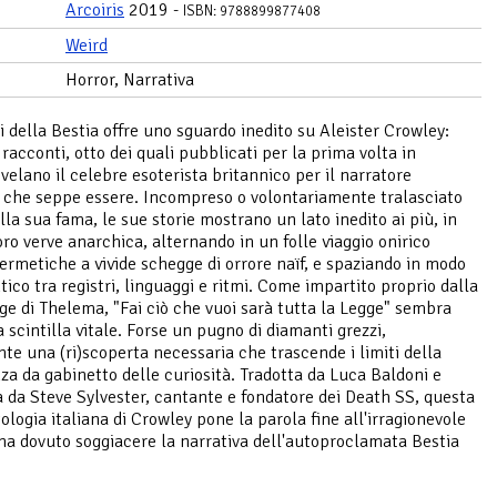
Arcoiris
2019 -
ISBN: 9788899877408
Weird
Horror, Narrativa
i della Bestia offre uno sguardo inedito su Aleister Crowley:
 racconti, otto dei quali pubblicati per la prima volta in
svelano il celebre esoterista britannico per il narratore
o che seppe essere. Incompreso o volontariamente tralasciato
lla sua fama, le sue storie mostrano un lato inedito ai più, in
oro verve anarchica, alternando in un folle viaggio onirico
ermetiche a vivide schegge di orrore naïf, e spaziando in modo
ico tra registri, linguaggi e ritmi. Come impartito proprio dalla
ge di Thelema, "Fai ciò che vuoi sarà tutta la Legge" sembra
 scintilla vitale. Forse un pugno di diamanti grezzi,
te una (ri)scoperta necessaria che trascende i limiti della
za da gabinetto delle curiosità. Tradotta da Luca Baldoni e
a da Steve Sylvester, cantante e fondatore dei Death SS, questa
ologia italiana di Crowley pone la parola fine all'irragionevole
 ha dovuto soggiacere la narrativa dell'autoproclamata Bestia