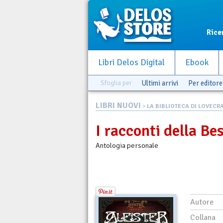
Rice
Libri Delos Digital
Ebook
Sfoglia per
Ultimi arrivi
Per editore
LIBRI NUOVI
>
LA BIBLIOTECA DI LOVECRAF
I racconti della Be
Antologia personale
Autore
Collana