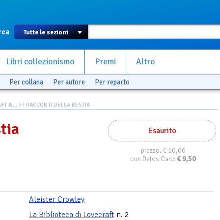
rca
Libri collezionismo
Premi
Altro
Per collana
Per autore
Per reparto
T A...
> I RACCONTI DELLA BESTIA
stia
Esaurito
€ 10,00
prezzo:
€
9,50
con Delos Card:
Aleister Crowley
La Biblioteca di Lovecraft
n. 2