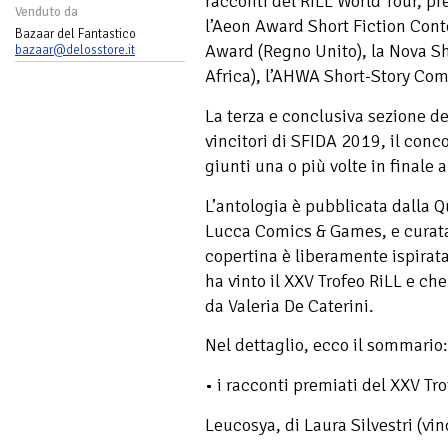
racconti del RiLL World Tour, pre
Venduto da
l’Aeon Award Short Fiction Conte
Bazaar del Fantastico
Award (Regno Unito), la Nova S
bazaar@delosstore.it
Africa), l’AHWA Short-Story Comp
La terza e conclusiva sezione del
vincitori di SFIDA 2019, il conco
giunti una o più volte in finale a
L’antologia è pubblicata dalla 
Lucca Comics & Games, e curata 
copertina è liberamente ispirata
ha vinto il XXV Trofeo RiLL e che 
da Valeria De Caterini.
Nel dettaglio, ecco il sommario:
• i racconti premiati del XXV Tr
Leucosya, di Laura Silvestri (vin