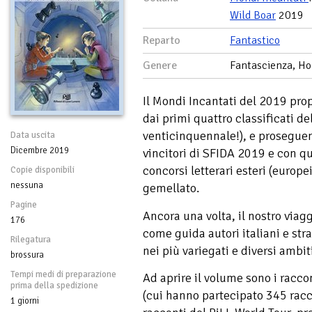
Wild Boar
2019
Reparto
Fantastico
Genere
Fantascienza, Hor
Il Mondi Incantati del 2019 pro
dai primi quattro classificati de
venticinquennale!), e proseguen
Data uscita
Dicembre 2019
vincitori di SFIDA 2019 e con qu
concorsi letterari esteri (europei
Copie disponibili
nessuna
gemellato.
Pagine
Ancora una volta, il nostro viag
176
come guida autori italiani e stra
Rilegatura
nei più variegati e diversi ambi
brossura
Tempi medi di preparazione
Ad aprire il volume sono i racco
prima della spedizione
(cui hanno partecipato 345 racc
1 giorni