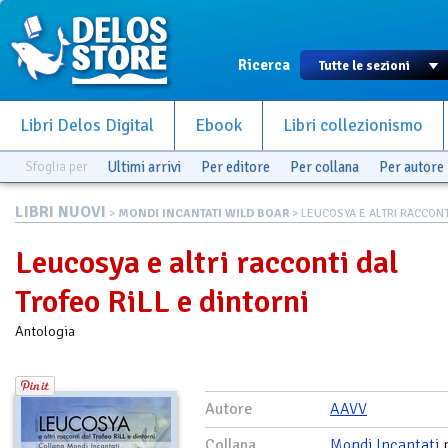
Ricerca
Libri Delos Digital
Ebook
Libri collezionismo
Sfoglia per
Ultimi arrivi
Per editore
Per collana
Per autore
LIBRI NUOVI
>
MONDI INCANTATI WILD BOAR
> LEUCOSYA E ALTRI RACCONTI
Leucosya e altri racconti dal
Trofeo RiLL e dintorni
Antologia
Autore
AAVV
Collana
Mondi Incantati