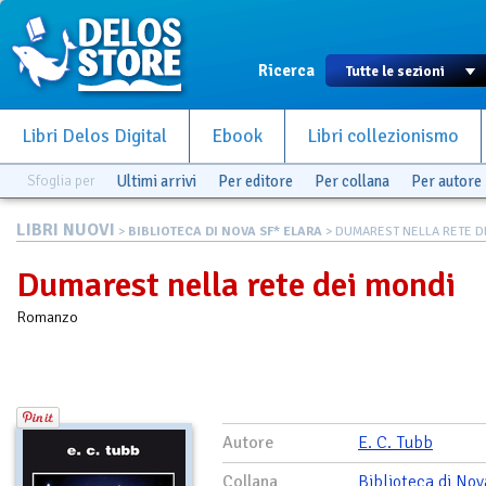
Ricerca
Libri Delos Digital
Ebook
Libri collezionismo
Sfoglia per
Ultimi arrivi
Per editore
Per collana
Per autore
LIBRI NUOVI
>
BIBLIOTECA DI NOVA SF* ELARA
> DUMAREST NELLA RETE D
Dumarest nella rete dei mondi
Romanzo
Autore
E. C. Tubb
Collana
Biblioteca di Nov