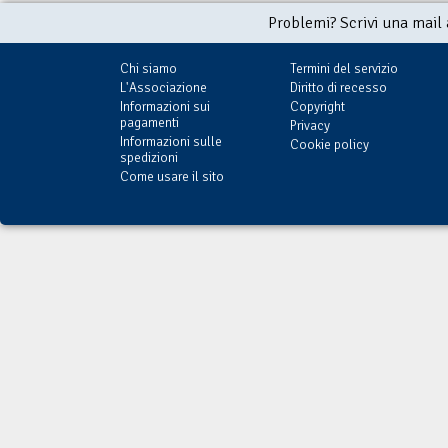
Problemi? Scrivi una mail
Chi siamo
Termini del servizio
L'Associazione
Diritto di recesso
Informazioni sui
Copyright
pagamenti
Privacy
Informazioni sulle
Cookie policy
spedizioni
Come usare il sito