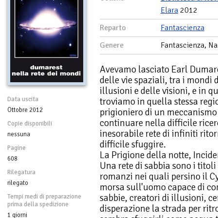
Elara
2012
Reparto
Fantascienza
Genere
Fantascienza, Na
Avevamo lasciato Earl Dumares
delle vie spaziali, tra i mondi
illusioni e delle visioni, e in 
Data uscita
troviamo in quella stessa reg
Ottobre 2012
prigioniero di un meccanismo 
continuare nella difficile ricer
Copie disponibili
inesorabile rete di infiniti rito
nessuna
difficile sfuggire.
Pagine
La Prigione della notte, Incide
608
Una rete di sabbia sono i titoli
Rilegatura
romanzi nei quali persino il C
rilegato
morsa sull'uomo capace di com
sabbie, creatori di illusioni,
Tempi medi di preparazione
prima della spedizione
disperazione la strada per rit
1 giorni