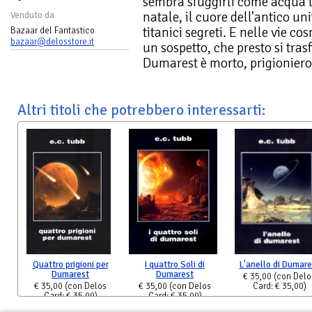
sembra sfuggirli come acqua tra
natale, il cuore dell'antico u
Venduto da
titanici segreti. E nelle vie 
Bazaar del Fantastico
bazaar@delosstore.it
un sospetto, che presto si tras
Dumarest è morto, prigioniero
Altri titoli che potrebbero interessarti:
Quattro prigioni per
I quattro Soli di
L'anello di Dumare
Dumarest
Dumarest
€ 35,00
(con Delo
€ 35,00
(con Delos
€ 35,00
(con Delos
Card: € 35,00)
Card: € 35,00)
Card: € 35,00)