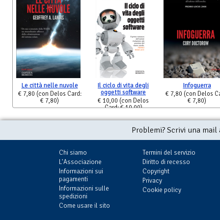
Le città nelle nuvole
Il ciclo di vita degli
Infoguerra
oggetti software
€ 7,80
(con Delos Card:
€ 7,80
(con Delos C
€ 7,80)
€ 10,00
(con Delos
€ 7,80)
Card: € 10,00)
Problemi? Scrivi una mail
Chi siamo
Termini del servizio
L'Associazione
Diritto di recesso
Informazioni sui
Copyright
pagamenti
Privacy
Informazioni sulle
Cookie policy
spedizioni
Come usare il sito