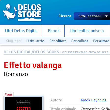
Ricerca
Libri Delos Digital
Ebook
Libri collezionismo
Sfoglia per
Ultimi arrivi
Per editore
Per collana
Per autore
DELOS DIGITAL/DELOS BOOKS
>
ODISSEA FANTASCIENZA DELOS B..
Effetto valanga
Romanzo
Autore
Mack Reynolds
Titolo originale
Depression Or Bu