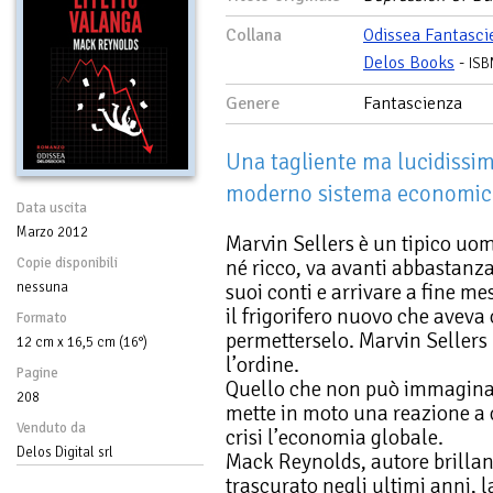
Collana
Odissea Fantasci
Delos Books
-
ISB
Genere
Fantascienza
Una tagliente ma lucidissim
moderno sistema economic
Data uscita
Marzo 2012
Marvin Sellers è un tipico u
Copie disponibili
né ricco, va avanti abbastanza
nessuna
suoi conti e arrivare a fine me
il frigorifero nuovo che aveva
Formato
permetterselo. Marvin Sellers
12 cm x 16,5 cm (16°)
l’ordine.
Pagine
Quello che non può immaginar
208
mette in moto una reazione a c
Venduto da
crisi l’economia globale.
Delos Digital srl
Mack Reynolds, autore brillan
trascurato negli ultimi anni, l