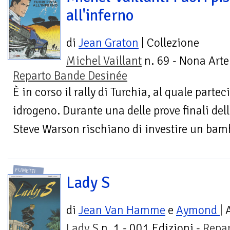
all'inferno
di
Jean Graton
| Collezione
Michel Vaillant
n. 69 - Nona Arte
Reparto Bande Desinée
È in corso il rally di Turchia, al quale parte
idrogeno. Durante una delle prove finali dell
Steve Warson rischiano di investire un bamb
FUMETTI
Lady S
di
Jean Van Hamme
e
Aymond
| 
Lady S
n. 1 - 001 Edizioni -
Repa