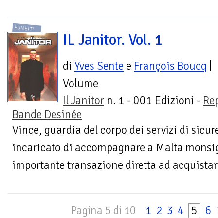
FUMETTI
IL Janitor. Vol. 1
di
Yves Sente
e
François Boucq
|
Volume
Il Janitor
n. 1 - 001 Edizioni -
Re
Bande Desinée
Vince, guardia del corpo dei servizi di sicur
incaricato di accompagnare a Malta monsig
importante transazione diretta ad acquistar
Pagina 5 di 10
1
2
3
4
5
6