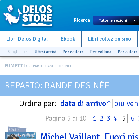
Ricerca
Libri Delos Digital
Ebook
Libri collezionismo
Sfoglia per
Ultimi arrivi
Per editore
Per collana
Per autore
FUMETTI
> REPARTO: BANDE DESINÉE
REPARTO: BANDE DESINÉE
Ordina per:
data di arrivo
più ven
Pagina 5 di 10
1
2
3
4
5
6
FUMETTI
Michel Vaillant. Fuori pi