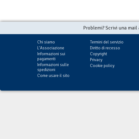
Problemi? Scrivi una mail
Chi siamo
Termini del servizio
L'Associazione
Diritto di recesso
Informazioni sui
Copyright
pagamenti
Privacy
Informazioni sulle
Cookie policy
spedizioni
Come usare il sito