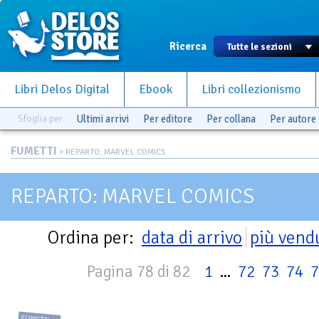
Ricerca
Libri Delos Digital
Ebook
Libri collezionismo
Sfoglia per
Ultimi arrivi
Per editore
Per collana
Per autore
FUMETTI
> REPARTO: MARVEL COMICS
REPARTO: MARVEL COMICS
Ordina per:
data di arrivo
più vend
Pagina 78 di 82
1
...
72
73
74
7