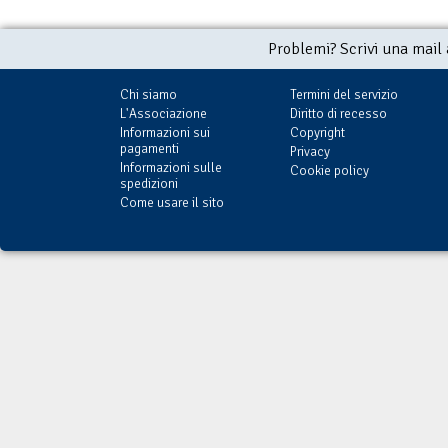
Problemi? Scrivi una mail
Chi siamo
Termini del servizio
L'Associazione
Diritto di recesso
Informazioni sui
Copyright
pagamenti
Privacy
Informazioni sulle
Cookie policy
spedizioni
Come usare il sito