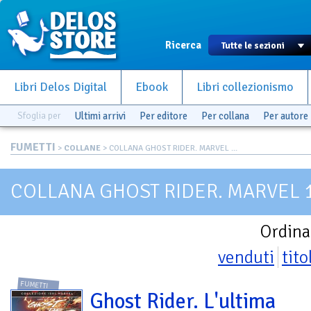
Ricerca
Libri Delos Digital
Ebook
Libri collezionismo
Sfoglia per
Ultimi arrivi
Per editore
Per collana
Per autore
FUMETTI
>
COLLANE
> COLLANA GHOST RIDER. MARVEL ...
COLLANA GHOST RIDER. MARVEL
Ordina
venduti
tito
FUMETTI
Ghost Rider. L'ultima