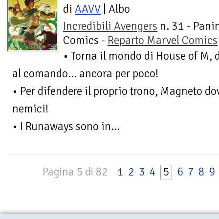
di
AAVV
| Albo
Incredibili Avengers
n. 31 - Pani
Comics -
Reparto Marvel Comics
• Torna il mondo di House of M, 
al comando... ancora per poco!
• Per difendere il proprio trono, Magneto do
nemici!
• I Runaways sono in...
Pagina 5 di 82
1
2
3
4
5
6
7
8
9