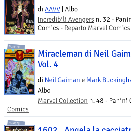
di
AAVV
| Albo
Incredibili Avengers
n. 32 - Pani
Comics -
Reparto Marvel Comics
FUMETTI
Miracleman di Neil Gaim
Vol. 4
di
Neil Gaiman
e
Mark Bucking
Albo
Marvel Collection
n. 48 - Panini
Comics
FUMETTI
1602.. Angela la cacciat