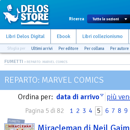
Ricerca
Libri Delos Digital
Ebook
Libri collezionismo
Sfoglia per
Ultimi arrivi
Per editore
Per collana
Per autore
FUMETTI
> REPARTO: MARVEL COMICS
REPARTO: MARVEL COMICS
Ordina per:
data di arrivo
più ven
Pagina 5 di 82
1
2
3
4
5
6
7
8
9
FUMETTI
Miracleman di Neil Gaim