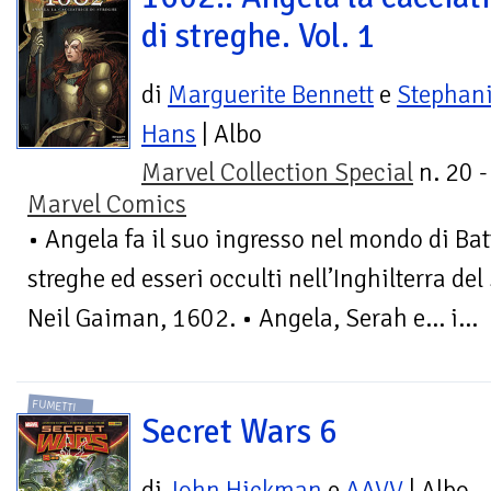
di streghe. Vol. 1
di
Marguerite Bennett
e
Stephan
Hans
| Albo
Marvel Collection Special
n. 20 -
Marvel Comics
• Angela fa il suo ingresso nel mondo di Bat
streghe ed esseri occulti nell’Inghilterra del
Neil Gaiman, 1602. • Angela, Serah e… i...
FUMETTI
Secret Wars 6
di
John Hickman
e
AAVV
| Albo