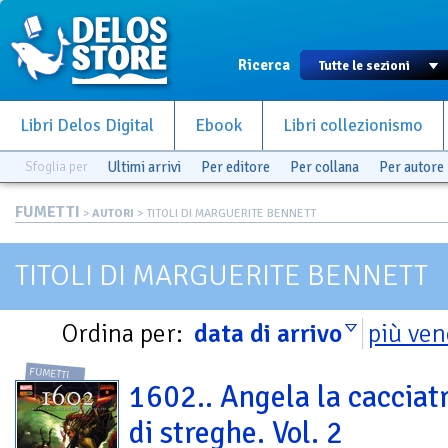
Ricerca
Libri Delos Digital
Ebook
Libri collezionismo
Sfoglia per
Ultimi arrivi
Per editore
Per collana
Per autore
FUMETTI
>
AUTORI
> TITOLI DI MARGUERITE BENNETT
TITOLI DI MARGUERITE BENNETT
Ordina per:
data di arrivo
più ven
FUMETTI
1602.. Angela la cacciat
di streghe. Vol. 2