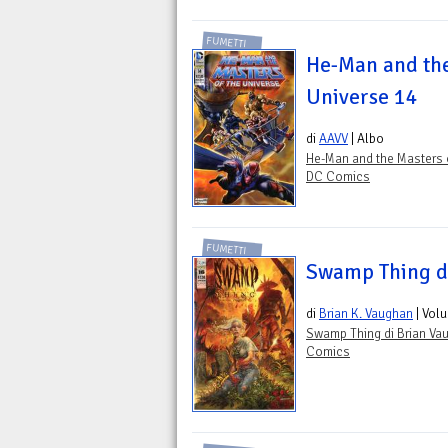
FUMETTI
He-Man and the
Universe 14
di
AAVV
| Albo
He-Man and the Masters 
DC Comics
FUMETTI
Swamp Thing d
di
Brian K. Vaughan
| Vol
Swamp Thing di Brian Va
Comics