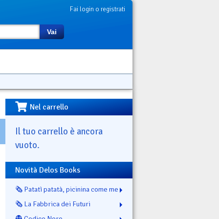
Fai login o registrati
Vai
Nel carrello
Il tuo carrello è ancora
vuoto.
Novità Delos Books
🗞️ Patatì patatà, picinina come me
🗞️ La Fabbrica dei Futuri
👻 Codice Nero