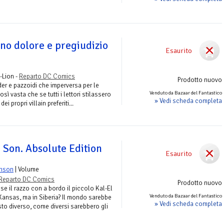
no dolore e pregiudizio
Esaurito
-Lion -
Reparto DC Comics
Prodotto nuovo
ider e pazzoidi che imperversa per le
Venduto da Bazaar del Fantastico
sì vasta che se tutti i lettori stilassero
» Vedi scheda completa
i propri villain preferiti...
Son. Absolute Edition
Esaurito
nson
| Volume
Reparto DC Comics
Prodotto nuovo
 il razzo con a bordo il piccolo Kal-El
Venduto da Bazaar del Fantastico
 Kansas, ma in Siberia? Il mondo sarebbe
» Vedi scheda completa
to diverso, come diversi sarebbero gli