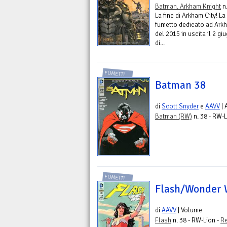
Batman. Arkham Knight
n.
La fine di Arkham City! La 
fumetto dedicato ad Arkh
del 2015 in uscita il 2 g
di...
FUMETTI
Batman 38
di
Scott Snyder
e
AAVV
| 
Batman (RW)
n. 38 - RW-L
FUMETTI
Flash/Wonder 
di
AAVV
| Volume
Flash
n. 38 - RW-Lion -
R