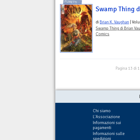
FUMETTI
Swamp Thing d
di
Brian K. Vaughan
| Vol
Swamp Thing di Brian Va
Comics
Pagina 13 di 
Chi siamo
L'Associazione
Informazioni sui
pagamenti
Informazioni sulle
spedizioni