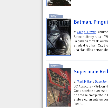
FUMETTI
Batman. Pingui
di
Gregg Hurwitz
| Volume
Batman Library
n. 23 - RW
La galleria di freak, outs
strade di Gotham City è co
una classifica personale de
FUMETTI
Superman: Red 
di
Mark Millar
e
Dave Joh
DC Absolute
- RW-Lion -
Cosa sarebbe successo se
non fosse precipitato in
stato sicuramente un pos
ideali...