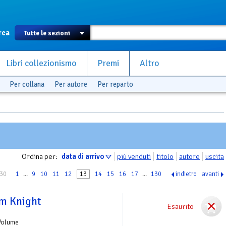
rca
Libri collezionismo
Premi
Altro
Per collana
Per autore
Per reparto
Ordina per:
data di arrivo
più venduti
titolo
autore
uscita
130
1
...
9
10
11
12
13
14
15
16
17
...
130
indietro
avanti
m Knight
Esaurito
Volume