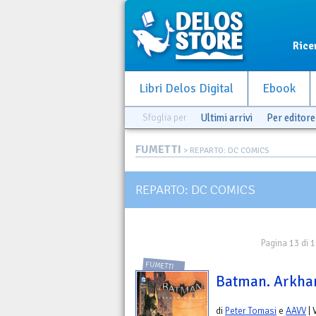
Rice
Libri Delos Digital
Ebook
Sfoglia per
Ultimi arrivi
Per editore
FUMETTI
> REPARTO: DC COMICS
REPARTO: DC COMICS
Pagina 13 di 
FUMETTI
Batman. Arkha
di
Peter Tomasi
e
AAVV
| 