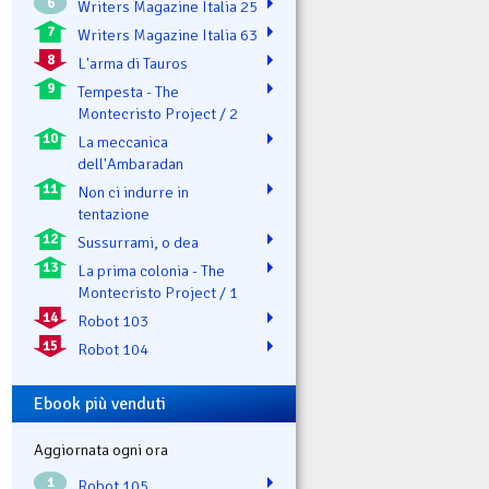
6
Writers Magazine Italia 25
7
Writers Magazine Italia 63
8
L'arma di Tauros
9
Tempesta - The
Montecristo Project / 2
10
La meccanica
dell'Ambaradan
11
Non ci indurre in
tentazione
12
Sussurrami, o dea
13
La prima colonia - The
Montecristo Project / 1
14
Robot 103
15
Robot 104
Ebook più venduti
Aggiornata ogni ora
1
Robot 105