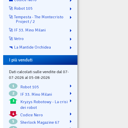
🚀 Robot 105
🚀 Tempesta - The Montecristo
Project / 2
🚀 IF 33. Mino Milani
🚀 Vetro
🔫 La Mantide Orchidea
I più venduti
Dati calcolati sulle vendite dal 07-
07-2026 al 05-08-2026
1
Robot 105
2
IF 33. Mino Milani
3
Kryzys Robotowy - La crisi
dei robot
4
Codice Nero
5
Sherlock Magazine 67