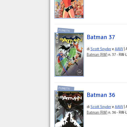
FUMETTI
Batman 37
di
Scott Snyder
e
AAVV
| 
Batman (RW)
n. 37 - RW-L
FUMETTI
Batman 36
di
Scott Snyder
e
AAVV
| 
Batman (RW)
n. 36 - RW-L