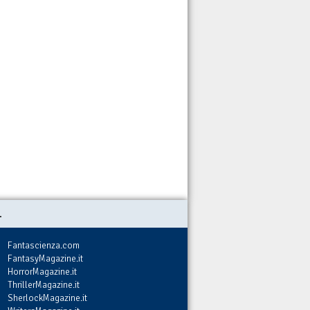
.
Fantascienza.com
FantasyMagazine.it
HorrorMagazine.it
ThrillerMagazine.it
SherlockMagazine.it