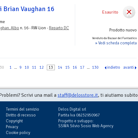
i Brian Vaughan 16
Esaurito
ume
ughan. Albo
n. 16 - RW-Lion -
Reparto DC
Prodotto nuovo
Venduto da Bazaar del Fantastico
» Vedi scheda completa
130
1
...
9
10
11
12
13
14
15
16
17
...
130
indietro
avanti
Problemi? Scrivi una mail a
staff@delosstore.it
, ti aiutiamo subito
Termini del servizio
Delos Digital srl
Diritto di recesso
Partita Iva 08232950967
Copyright
Progetto e sviluppo:
SSWA Silvio Sosio Web Agency
Privacy
Cookie policy