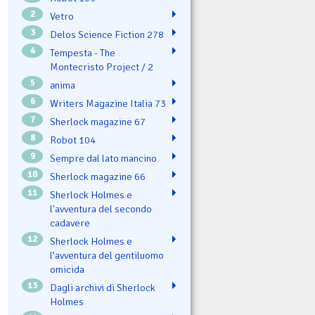
2
Vetro
3
Delos Science Fiction 278
4
Tempesta - The
Montecristo Project / 2
5
ənima
6
Writers Magazine Italia 73
7
Sherlock magazine 67
8
Robot 104
9
Sempre dal lato mancino
10
Sherlock magazine 66
11
Sherlock Holmes e
l'avventura del secondo
cadavere
12
Sherlock Holmes e
l’avventura del gentiluomo
omicida
13
Dagli archivi di Sherlock
Holmes