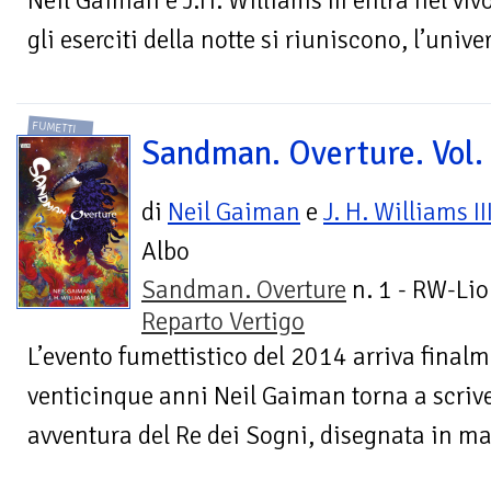
Neil Gaiman e J.H. Williams III entra nel viv
gli eserciti della notte si riuniscono, l’univer
FUMETTI
Sandman. Overture. Vol.
di
Neil Gaiman
e
J. H. Williams II
Albo
Sandman. Overture
n. 1 - RW-Lio
Reparto Vertigo
L’evento fumettistico del 2014 arriva finalme
venticinque anni Neil Gaiman torna a scr
avventura del Re dei Sogni, disegnata in ma