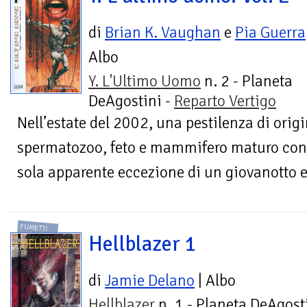
di
Brian K. Vaughan
e
Pia Guerra
Albo
Y. L'Ultimo Uomo
n. 2 - Planeta
DeAgostini -
Reparto Vertigo
Nell’estate del 2002, una pestilenza di orig
spermatozoo, feto e mammifero maturo con
sola apparente eccezione di un giovanotto e 
FUMETTI
Hellblazer 1
di
Jamie Delano
| Albo
Hellblazer
n. 1 - Planeta DeAgosti