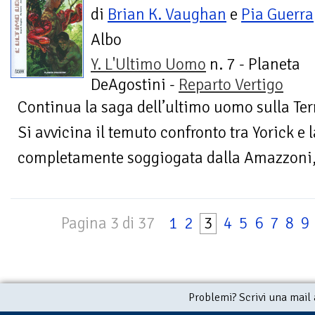
di
Brian K. Vaughan
e
Pia Guerra
Albo
Y. L'Ultimo Uomo
n. 7 - Planeta
DeAgostini -
Reparto Vertigo
Continua la saga dell’ultimo uomo sulla Ter
Si avvicina il temuto confronto tra Yorick e 
completamente soggiogata dalla Amazzoni, m
Pagina 3 di 37
1
2
3
4
5
6
7
8
9
Problemi? Scrivi una mail