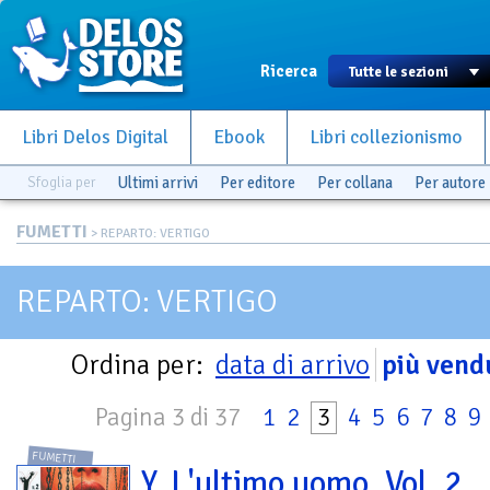
Ricerca
Libri Delos Digital
Ebook
Libri collezionismo
Sfoglia per
Ultimi arrivi
Per editore
Per collana
Per autore
FUMETTI
> REPARTO: VERTIGO
REPARTO: VERTIGO
Ordina per:
data di arrivo
più vend
Pagina 3 di 37
1
2
3
4
5
6
7
8
9
FUMETTI
Y. L'ultimo uomo. Vol. 2