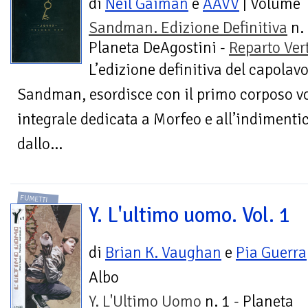
di
Neil Gaiman
e
AAVV
| Volume
Sandman. Edizione Definitiva
n. 
Planeta DeAgostini -
Reparto Ver
L’edizione definitiva del capolav
Sandman, esordisce con il primo corposo v
integrale dedicata a Morfeo e all’indimenti
dallo...
FUMETTI
Y. L'ultimo uomo. Vol. 1
di
Brian K. Vaughan
e
Pia Guerra
Albo
Y. L'Ultimo Uomo
n. 1 - Planeta