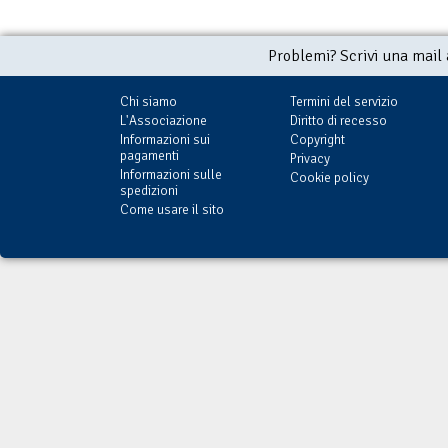
Problemi? Scrivi una mail
Chi siamo
Termini del servizio
L'Associazione
Diritto di recesso
Informazioni sui
Copyright
pagamenti
Privacy
Informazioni sulle
Cookie policy
spedizioni
Come usare il sito