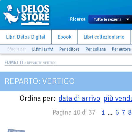
Ricerca
Libri Delos Digital
Ebook
Libri collezionismo
Sfoglia per
Ultimi arrivi
Per editore
Per collana
Per autore
FUMETTI
> REPARTO: VERTIGO
REPARTO: VERTIGO
Ordina per:
data di arrivo
più vend
Pagina 10 di 37
1
...
6
7
8