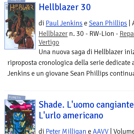
FUMETTI
Hellblazer 30
di
Paul Jenkins
e
Sean Phillips
| 
Hellblazer
n. 30 - RW-Lion -
Repa
Vertigo
Una nuova saga di Hellblazer iniz
riproposta cronologica della serie dedicate
Jenkins e un giovane Sean Phillips continua
FUMETTI
Shade. L'uomo cangiante
L'urlo americano
di
Peter Milligan
e
AAVV
| Volum