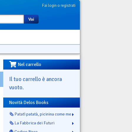
Fai login o registrati
Vai
Nel carrello
Il tuo carrello è ancora
vuoto.
Novità Delos Books
🗞️ Patatì patatà, picinina come me
🗞️ La Fabbrica dei Futuri
👻 Codice Nero