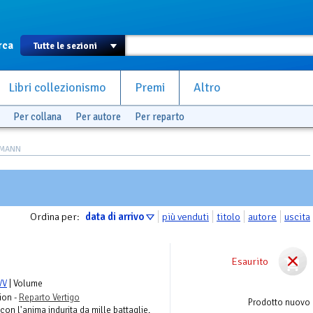
rca
Libri collezionismo
Premi
Altro
Per collana
Per autore
Per reparto
UTMANN
Ordina per:
data di arrivo
più venduti
titolo
autore
uscita
Esaurito
VV
| Volume
ion -
Reparto Vertigo
Prodotto nuovo
con l'anima indurita da mille battaglie.