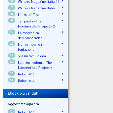
6
Writers Magazine Italia 25
7
Writers Magazine Italia 63
8
L'arma di Tauros
9
Tempesta - The
Montecristo Project / 2
10
La meccanica
dell'Ambaradan
11
Non ci indurre in
tentazione
12
Sussurrami, o dea
13
La prima colonia - The
Montecristo Project / 1
14
Robot 103
15
Robot 104
Ebook più venduti
Aggiornata ogni ora
1
Robot 105