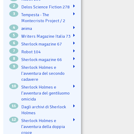
2
Delos Science Fiction 278
3
Tempesta - The
Montecristo Project / 2
4
ənima
5
Writers Magazine Italia 73
6
Sherlock magazine 67
7
Robot 104
8
Sherlock magazine 66
9
Sherlock Holmes e
l'avventura del secondo
cadavere
10
Sherlock Holmes e
l’avventura del gentiluomo
omicida
11
Dagli archivi di Sherlock
Holmes
12
Sherlock Holmes e
l’avventura della doppia
croce