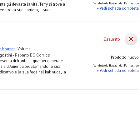
Venduto da Bazaar del Fantastico
te gli devasta la vita, Terry si trova a
» Vedi scheda completa
ontro la sua carriera, il suo...
Esaurito
n Kramer
| Volume
gostini -
Reparto DC Comics
Prodotto nuovo
resenta di fronte al quartier generale
Venduto da Bazaar del Fantastico
tizia d’America proclamando la sua
» Vedi scheda completa
icativo e la sua fede nel kali yuga, la