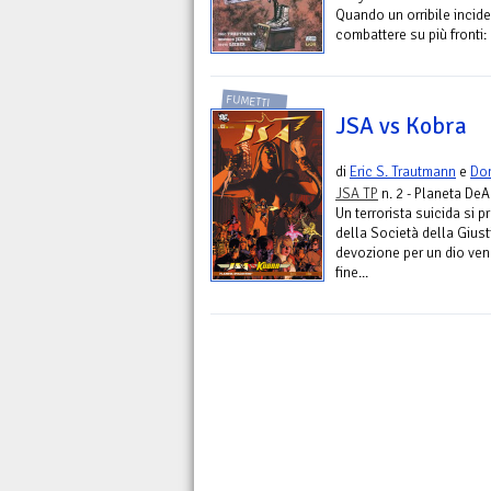
Quando un orribile inciden
combattere su più fronti: c
FUMETTI
JSA vs Kobra
di
Eric S. Trautmann
e
Do
JSA TP
n. 2 - Planeta DeA
Un terrorista suicida si p
della Società della Gius
devozione per un dio vend
fine...