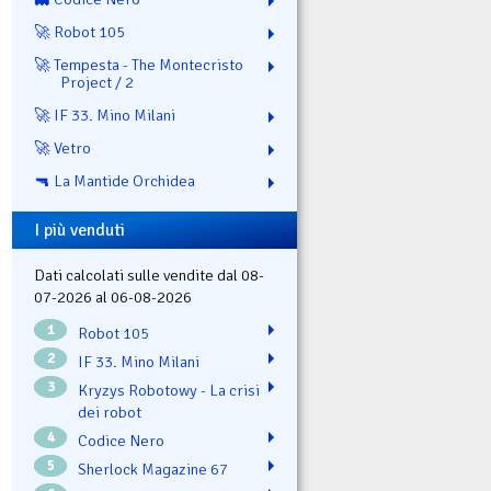
🚀 Robot 105
🚀 Tempesta - The Montecristo
Project / 2
🚀 IF 33. Mino Milani
🚀 Vetro
🔫 La Mantide Orchidea
I più venduti
Dati calcolati sulle vendite dal 08-
07-2026 al 06-08-2026
1
Robot 105
2
IF 33. Mino Milani
3
Kryzys Robotowy - La crisi
dei robot
4
Codice Nero
5
Sherlock Magazine 67