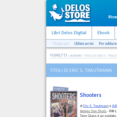
Rice
Libri Delos Digital
Ebook
Sfoglia per
Ultimi arrivi
Per editore
FUMETTI
>
AUTORI
> TITOLI DI ERIC S. TRA
TITOLI DI ERIC S. TRAUTMANN
FUMETTI
Shooters
di
Eric S. Trautmann
e
AA
Vertigo One Shots
- RW-L
Terry Glass è un soldato 