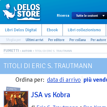
Ricerca
Libri Delos Digital
Ebook
Libri collezionismo
Sfoglia per
Ultimi arrivi
Per editore
Per collana
Per autore
FUMETTI
>
AUTORI
> TITOLI DI ERIC S. TRAUTMANN
TITOLI DI ERIC S. TRAUTMANN
Ordina per:
data di arrivo
più vend
FUMETTI
JSA vs Kobra