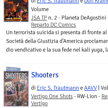
di
Eric S. Trautmann
e
Don Kram
Volume
JSA TP
n. 2 - Planeta DeAgostini 
Reparto DC Comics
Un terrorista suicida si presenta di fronte al
Società della Giustizia d’America proclama
dio vendicativo e la sua fede nel kali yuga, la
FUMETTI
Shooters
di
Eric S. Trautmann
e
AAVV
| Vo
Vertigo One Shots
- RW-Lion -
Re
Vertigo