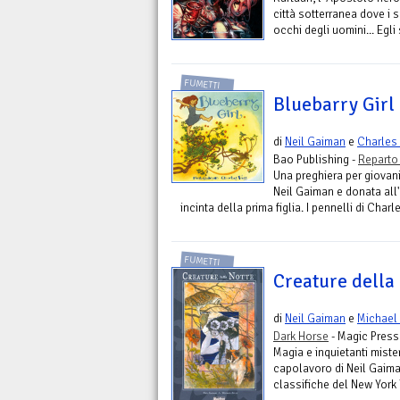
città sotterranea dove i 
occhi degli uomini... Egli 
FUMETTI
Bluebarry Girl
di
Neil Gaiman
e
Charles
Bao Publishing -
Reparto
Una preghiera per giovan
Neil Gaiman e donata all
incinta della prima figlia. I pennelli di Char
FUMETTI
Creature della 
di
Neil Gaiman
e
Michael 
Dark Horse
- Magic Pres
Magia e inquietanti miste
capolavoro di Neil Gaiman
classifiche del New York 