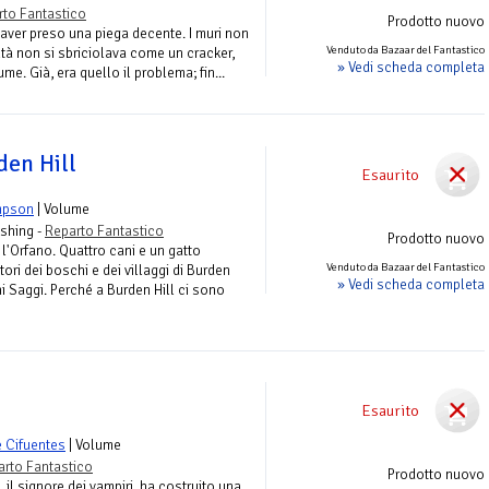
rto Fantastico
Prodotto nuovo
 aver preso una piega decente. I muri non
Venduto da Bazaar del Fantastico
tà non si sbriciolava come un cracker,
» Vedi scheda completa
ume. Già, era quello il problema; fin...
den Hill
Esaurito
mpson
| Volume
ishing -
Reparto Fantastico
Prodotto nuovo
 l'Orfano. Quattro cani e un gatto
Venduto da Bazaar del Fantastico
ori dei boschi e dei villaggi di Burden
» Vedi scheda completa
ni Saggi. Perché a Burden Hill ci sono
Esaurito
e Cifuentes
| Volume
arto Fantastico
Prodotto nuovo
 il signore dei vampiri, ha costruito una