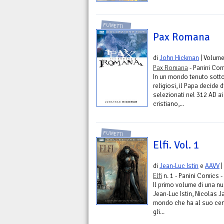
FUMETTI
Pax Romana
di
John Hickman
| Volum
Pax Romana
- Panini Com
In un mondo tenuto sotto
religiosi, il Papa decide d
selezionati nel 312 AD ai
cristiano,...
FUMETTI
Elfi. Vol. 1
di
Jean-Luc Istin
e
AAVV
|
Elfi
n. 1 - Panini Comics -
Il primo volume di una nuo
Jean-Luc Istin, Nicolas J
mondo che ha al suo centr
gli...