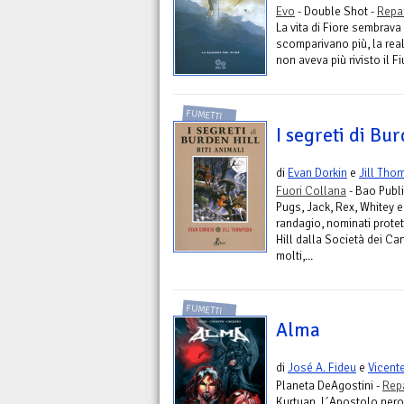
Evo
- Double Shot -
Repa
La vita di Fiore sembrava
scomparivano più, la real
non aveva più rivisto il Fi
FUMETTI
I segreti di Bur
di
Evan Dorkin
e
Jill Tho
Fuori Collana
- Bao Publ
Pugs, Jack, Rex, Whitey e
randagio, nominati protett
Hill dalla Società dei Ca
molti,...
FUMETTI
Alma
di
José A. Fideu
e
Vicent
Planeta DeAgostini -
Rep
Kurtuan, l´Apostolo nero,