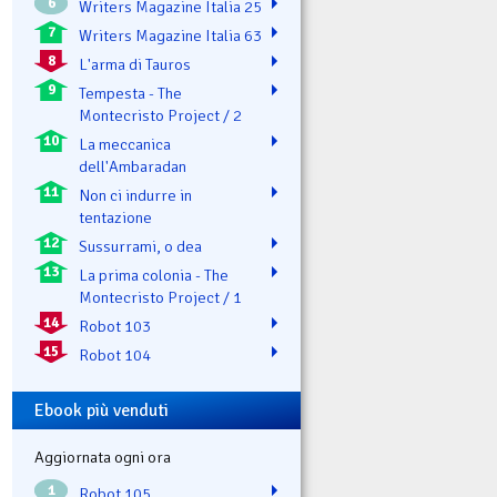
6
Writers Magazine Italia 25
7
Writers Magazine Italia 63
8
L'arma di Tauros
9
Tempesta - The
Montecristo Project / 2
10
La meccanica
dell'Ambaradan
11
Non ci indurre in
tentazione
12
Sussurrami, o dea
13
La prima colonia - The
Montecristo Project / 1
14
Robot 103
15
Robot 104
Ebook più venduti
Aggiornata ogni ora
1
Robot 105