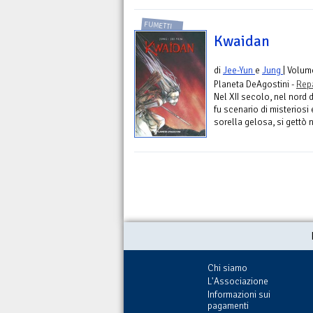
FUMETTI
Kwaidan
di
Jee-Yun
e
Jung
| Volum
Planeta DeAgostini -
Rep
Nel XII secolo, nel nord 
fu scenario di misteriosi 
sorella gelosa, si gettò n
Chi siamo
L'Associazione
Informazioni sui
pagamenti