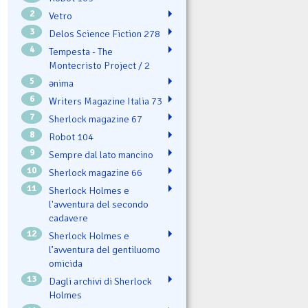
2
Vetro
3
Delos Science Fiction 278
4
Tempesta - The
Montecristo Project / 2
5
ənima
6
Writers Magazine Italia 73
7
Sherlock magazine 67
8
Robot 104
9
Sempre dal lato mancino
10
Sherlock magazine 66
11
Sherlock Holmes e
l'avventura del secondo
cadavere
12
Sherlock Holmes e
l’avventura del gentiluomo
omicida
13
Dagli archivi di Sherlock
Holmes