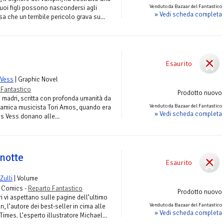
Venduto da Bazaar del Fantastico
suoi figli possono nascondersi agli
» Vedi scheda completa
sa che un terribile pericolo grava su...
Esaurito
 Vess
| Graphic Novel
 Fantastico
Prodotto nuovo
i madri, scritta con profonda umanità da
Venduto da Bazaar del Fantastico
'amica musicista Tori Amos, quando era
» Vedi scheda completa
les Vess donano alle...
notte
Esaurito
Zulli
| Volume
s Comics -
Reparto Fantastico
Prodotto nuovo
ri vi aspettano sulle pagine dell’ultimo
Venduto da Bazaar del Fantastico
, l’autore dei best-seller in cima alle
» Vedi scheda completa
Times. L’esperto illustratore Michael...