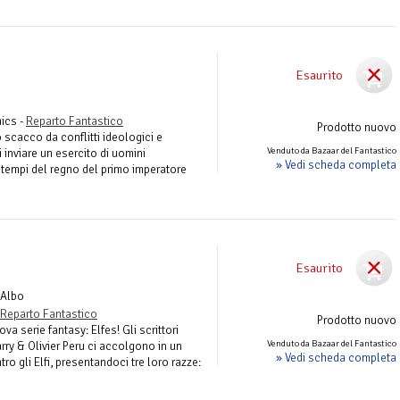
Esaurito
e
ics -
Reparto Fantastico
Prodotto nuovo
 scacco da conflitti ideologici e
Venduto da Bazaar del Fantastico
i inviare un esercito di uomini
» Vedi scheda completa
 tempi del regno del primo imperatore
Esaurito
 Albo
Reparto Fantastico
Prodotto nuovo
va serie fantasy: Elfes! Gli scrittori
Venduto da Bazaar del Fantastico
arry & Olivier Peru ci accolgono in un
» Vedi scheda completa
o gli Elfi, presentandoci tre loro razze: