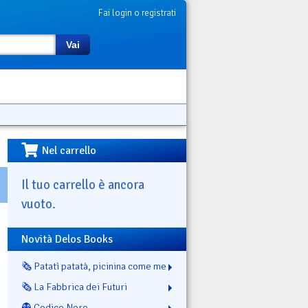
Fai login o registrati
Vai
Nel carrello
Il tuo carrello è ancora
vuoto.
Novità Delos Books
🗞️ Patatì patatà, picinina come me
🗞️ La Fabbrica dei Futuri
👻 Codice Nero