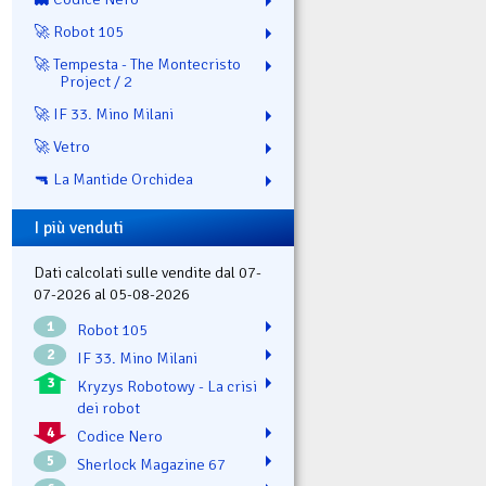
🚀 Robot 105
🚀 Tempesta - The Montecristo
Project / 2
🚀 IF 33. Mino Milani
🚀 Vetro
🔫 La Mantide Orchidea
I più venduti
Dati calcolati sulle vendite dal 07-
07-2026 al 05-08-2026
1
Robot 105
2
IF 33. Mino Milani
3
Kryzys Robotowy - La crisi
dei robot
4
Codice Nero
5
Sherlock Magazine 67