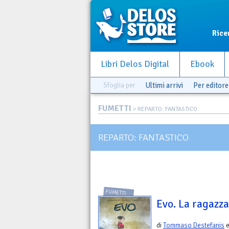
Rice
Libri Delos Digital
Ebook
Sfoglia per
Ultimi arrivi
Per editore
FUMETTI
> REPARTO: FANTASTICO
REPARTO: FANTASTICO
FUMETTI
Evo. La ragazza
di
Tommaso Destefanis