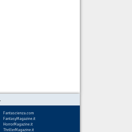
.
Fantascienza.com
FantasyMagazine.it
HorrorMagazine.it
ThrillerMagazine.it