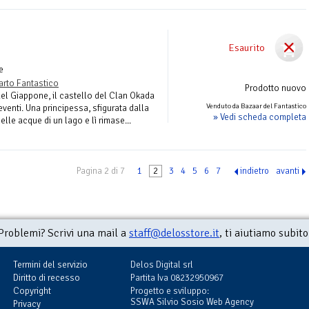
Esaurito
e
arto Fantastico
Prodotto nuovo
del Giappone, il castello del Clan Okada
Venduto da Bazaar del Fantastico
eventi. Una principessa, sfigurata dalla
» Vedi scheda completa
elle acque di un lago e lì rimase...
Pagina 2 di 7
1
2
3
4
5
6
7
indietro
avanti
Problemi? Scrivi una mail a
staff@delosstore.it
, ti aiutiamo subito
Termini del servizio
Delos Digital srl
Diritto di recesso
Partita Iva 08232950967
Copyright
Progetto e sviluppo:
SSWA Silvio Sosio Web Agency
Privacy