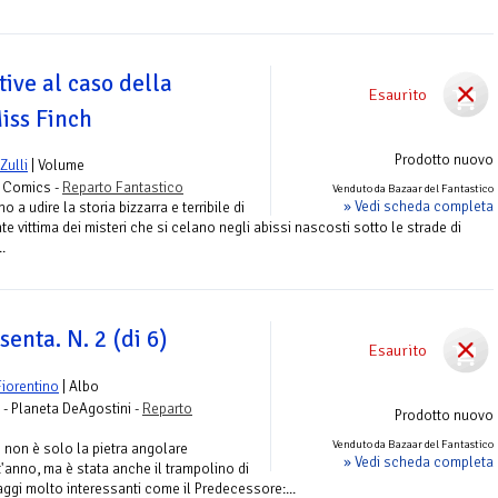
tive al caso della
Esaurito
iss Finch
Prodotto nuovo
Zulli
| Volume
s Comics -
Reparto Fantastico
Venduto da Bazaar del Fantastico
» Vedi scheda completa
 a udire la storia bizzarra e terribile di
e vittima dei misteri che si celano negli abissi nascosti sotto le strade di
.
nta. N. 2 (di 6)
Esaurito
Fiorentino
| Albo
 - Planeta DeAgostini -
Reparto
Prodotto nuovo
Venduto da Bazaar del Fantastico
 non è solo la pietra angolare
» Vedi scheda completa
'anno, ma è stata anche il trampolino di
ggi molto interessanti come il Predecessore:...