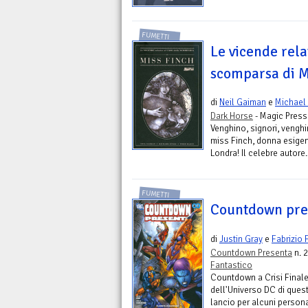
FUMETTI
Le vicende rela
scomparsa di M
di
Neil Gaiman
e
Michael 
Dark Horse
- Magic Pres
Venghino, signori, venghino
miss Finch, donna esigent
Londra! Il celebre autore..
FUMETTI
Countdown prese
di
Justin Gray
e
Fabrizio 
Countdown Presenta
n. 2
Fantastico
Countdown a Crisi Finale
dell'Universo DC di quest
lancio per alcuni persona