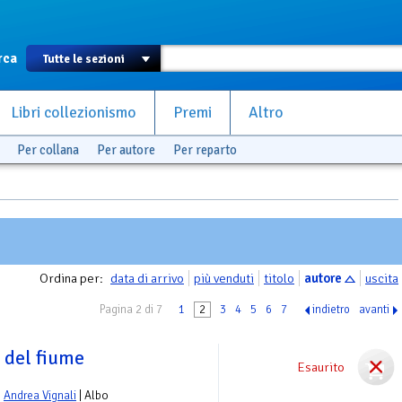
rca
Libri collezionismo
Premi
Altro
Per collana
Per autore
Per reparto
Ordina per:
data di arrivo
più venduti
titolo
autore
uscita
Pagina 2 di 7
1
2
3
4
5
6
7
indietro
avanti
 del fiume
Esaurito
e
Andrea Vignali
| Albo