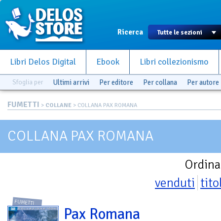
Ricerca
Libri Delos Digital
Ebook
Libri collezionismo
Sfoglia per
Ultimi arrivi
Per editore
Per collana
Per autore
FUMETTI
>
COLLANE
> COLLANA PAX ROMANA
COLLANA PAX ROMANA
Ordina
venduti
tito
FUMETTI
Pax Romana