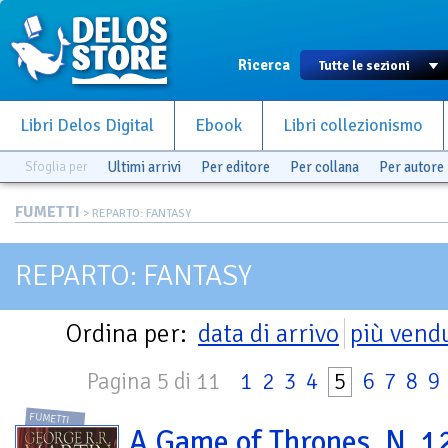
Ricerca
Libri Delos Digital
Ebook
Libri collezionismo
Sfoglia per
Ultimi arrivi
Per editore
Per collana
Per autore
FUMETTI
> REPARTO: FANTASY
REPARTO: FANTASY
Ordina per:
data di arrivo
più vend
Pagina 5 di 11
1
2
3
4
5
6
7
8
9
FUMETTI
A Game of Thrones. N. 1