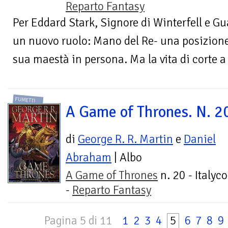
Reparto Fantasy
Per Eddard Stark, Signore di Winterfell e Gu
un nuovo ruolo: Mano del Re- una posizione
sua maestà in persona. Ma la vita di corte a 
FUMETTI
A Game of Thrones. N. 2
di
George R. R. Martin
e
Daniel
Abraham
| Albo
A Game of Thrones
n. 20 - Italyc
-
Reparto Fantasy
Pagina 5 di 11
1
2
3
4
5
6
7
8
9