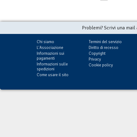
Problemi? Scrivi una mail
Chi siamo
Termini del servizio
L'Associazione
Diritto di recesso
Informazioni sui
Copyright
pagamenti
Privacy
Informazioni sulle
Cookie policy
spedizioni
Come usare il sito