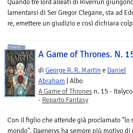
Quando tre lord alleati di Riverrun giungon
lamentarsi di Ser Gregor Clegane, sta ad Ed
re, emettere un giudizio e così dichiara colpe
FUMETTI
A Game of Thrones. N. 1
di
George R. R. Martin
e
Daniel
Abraham
| Albo
A Game of Thrones
n. 15 - Italyc
-
Reparto Fantasy
Con il figlio che attende già proclamato "lo 
mondo", Daenerys ha sempre più motivo di g