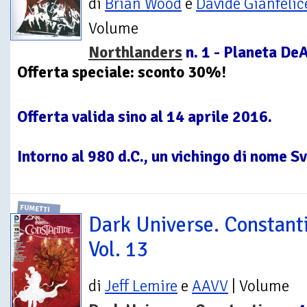
di
Brian Wood
e
Davide Gianfelic
Volume
Northlanders
n. 1 - Planeta De
Offerta speciale: sconto 30%!
Offerta valida sino al 14 aprile 2016.
Intorno al 980 d.C., un vichingo di nome Sve
FUMETTI
Dark Universe. Constant
Vol. 13
di
Jeff Lemire
e
AAVV
| Volume