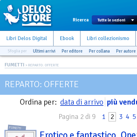
Ricerca
Libri Delos Digital
Ebook
Libri collezionismo
Sfoglia per
Ultimi arrivi
Per editore
Per collana
Per autore
FUMETTI
> REPARTO: OFFERTE
REPARTO: OFFERTE
Ordina per:
data di arrivo
più vend
Pagina 2 di 9
1
2
3
4
5
FUMETTI
Erotico e fantastico. Ope