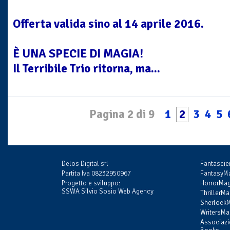
Offerta valida sino al 14 aprile 2016.
È UNA SPECIE DI MAGIA!
Il Terribile Trio ritorna, ma...
Pagina 2 di 9
1
2
3
4
5
Delos Digital srl
Fantasci
Partita Iva 08232950967
FantasyMa
Progetto e sviluppo:
HorrorMag
SSWA Silvio Sosio Web Agency
ThrillerMa
SherlockM
WritersMag
Associazi