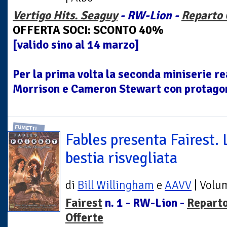
Vertigo Hits. Seaguy
- RW-Lion -
Reparto 
OFFERTA SOCI: SCONTO 40%
[valido sino al 14 marzo]
Per la prima volta la seconda miniserie re
Morrison e Cameron Stewart con protagon
FUMETTI
Fables presenta Fairest. 
bestia risvegliata
di
Bill Willingham
e
AAVV
| Volu
Fairest
n. 1 - RW-Lion -
Repart
Offerte