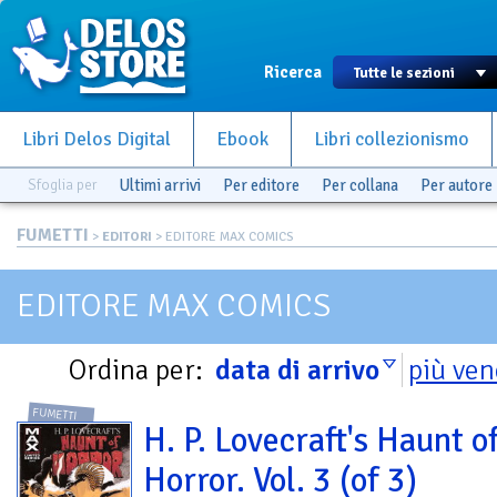
Ricerca
Libri Delos Digital
Ebook
Libri collezionismo
Sfoglia per
Ultimi arrivi
Per editore
Per collana
Per autore
FUMETTI
>
EDITORI
> EDITORE MAX COMICS
EDITORE MAX COMICS
Ordina per:
data di arrivo
più ven
FUMETTI
H. P. Lovecraft's Haunt o
Horror. Vol. 3 (of 3)