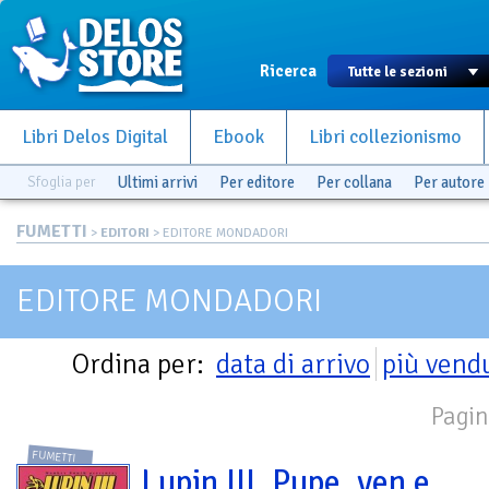
Ricerca
Libri Delos Digital
Ebook
Libri collezionismo
Sfoglia per
Ultimi arrivi
Per editore
Per collana
Per autore
FUMETTI
>
EDITORI
> EDITORE MONDADORI
EDITORE MONDADORI
Ordina per:
data di arrivo
più vend
Pagin
FUMETTI
Lupin III. Pupe, yen e