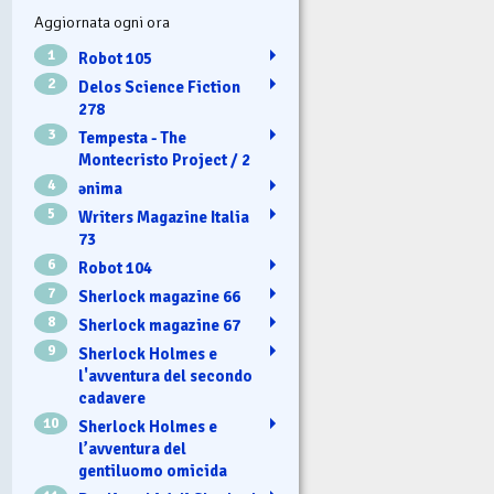
Aggiornata ogni ora
1
Robot 105
2
Delos Science Fiction
278
3
Tempesta - The
Montecristo Project / 2
4
ənima
5
Writers Magazine Italia
73
6
Robot 104
7
Sherlock magazine 66
8
Sherlock magazine 67
9
Sherlock Holmes e
l'avventura del secondo
cadavere
10
Sherlock Holmes e
l’avventura del
gentiluomo omicida