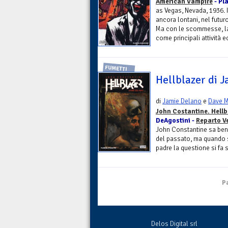
American Vampire
- Pl
as Vegas, Nevada, 1936. I
ancora lontani, nel futuro
Ma con le scommesse, la 
come principali attività 
FUMETTI
Hellblazer di J
di
Jamie Delano
e
Dave 
John Costantine. Hellb
DeAgostini -
Reparto V
John Constantine sa ben
del passato, ma quando si
padre la questione si fa 
Pa
Delos Digital srl