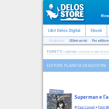
Rice
Libri Delos Digital
Ebook
Sfoglia per
Ultimi arrivi
Per editore
FUMETTI
>
EDITORI
> EDITORE PLANETA DEA
EDITORE PLANETA DEAGOSTINI
FUMETTI
Superman e l'an
di
Paul Cornell
e
Peter 