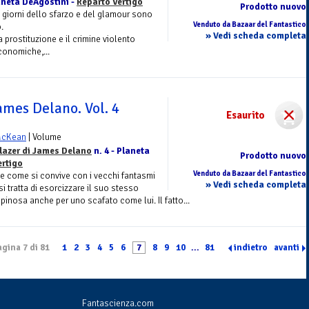
aneta DeAgostini -
Reparto Vertigo
Prodotto nuovo
 giorni dello sfarzo e del glamour sono
Venduto da Bazaar del Fantastico
.
» Vedi scheda completa
prostituzione e il crimine violento
economiche,...
ames Delano. Vol. 4
Esaurito
McKean
| Volume
lazer di James Delano
n. 4 - Planeta
Prodotto nuovo
ertigo
Venduto da Bazaar del Fantastico
e come si convive con i vecchi fantasmi
» Vedi scheda completa
 tratta di esorcizzare il suo stesso
spinosa anche per uno scafato come lui. Il fatto...
gina 7 di 81
1
2
3
4
5
6
7
8
9
10
...
81
indietro
avanti
Fantascienza.com