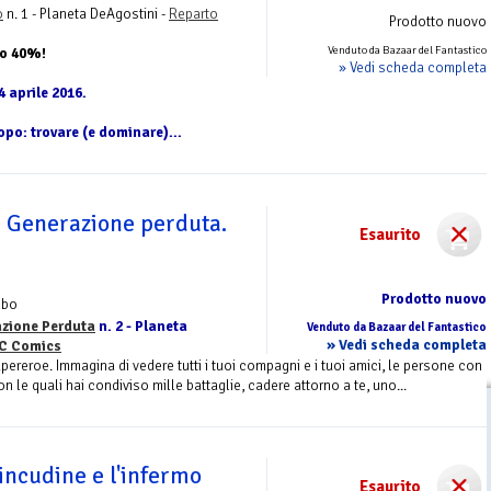
o
n. 1 - Planeta DeAgostini -
Reparto
Prodotto nuovo
Venduto da Bazaar del Fantastico
to 40%!
» Vedi scheda completa
4 aprile 2016.
opo: trovare (e dominare)...
. Generazione perduta.
Esaurito
Prodotto nuovo
lbo
azione Perduta
n. 2 - Planeta
Venduto da Bazaar del Fantastico
» Vedi scheda completa
C Comics
ereroe. Immagina di vedere tutti i tuoi compagni e i tuoi amici, le persone con
on le quali hai condiviso mille battaglie, cadere attorno a te, uno...
'incudine e l'infermo
Esaurito