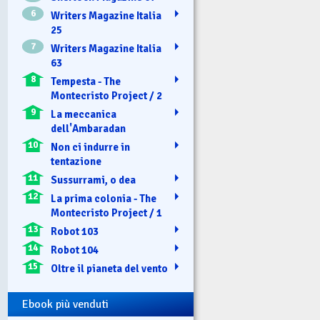
6
Writers Magazine Italia
25
7
Writers Magazine Italia
63
8
Tempesta - The
Montecristo Project / 2
9
La meccanica
dell'Ambaradan
10
Non ci indurre in
tentazione
11
Sussurrami, o dea
12
La prima colonia - The
Montecristo Project / 1
13
Robot 103
14
Robot 104
15
Oltre il pianeta del vento
Ebook più venduti