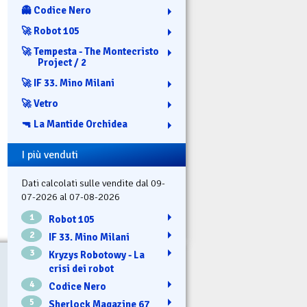
👻 Codice Nero
🚀 Robot 105
🚀 Tempesta - The Montecristo
Project / 2
🚀 IF 33. Mino Milani
🚀 Vetro
🔫 La Mantide Orchidea
I più venduti
Dati calcolati sulle vendite dal 09-
07-2026 al 07-08-2026
1
Robot 105
2
IF 33. Mino Milani
3
Kryzys Robotowy - La
crisi dei robot
4
Codice Nero
5
Sherlock Magazine 67