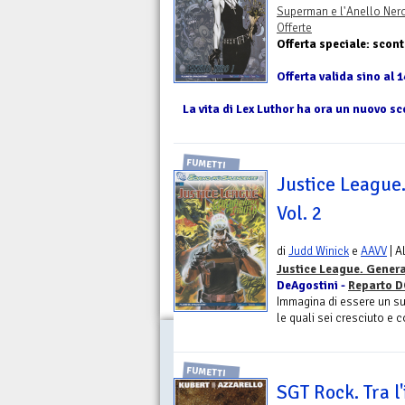
Superman e l'Anello Ner
Offerte
Offerta speciale: scon
Offerta valida sino al 1
La vita di Lex Luthor ha ora un nuovo sc
FUMETTI
Justice League
Vol. 2
di
Judd Winick
e
AAVV
| A
Justice League. Gener
DeAgostini -
Reparto D
Immagina di essere un sup
le quali sei cresciuto e c
FUMETTI
SGT Rock. Tra l