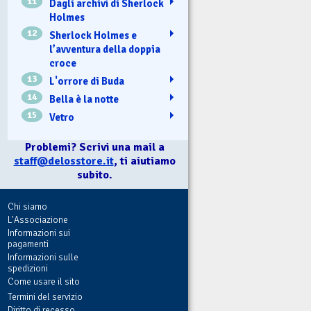
11
Dagli archivi di Sherlock
Holmes
12
Sherlock Holmes e
l’avventura della doppia
croce
13
L'orrore di Buda
14
Bella è la notte
15
Vetro
Problemi? Scrivi una mail a
staff@delosstore.it
, ti aiutiamo
subito.
Chi siamo
L'Associazione
Informazioni sui
pagamenti
Informazioni sulle
spedizioni
Come usare il sito
Termini del servizio
Diritto di recesso