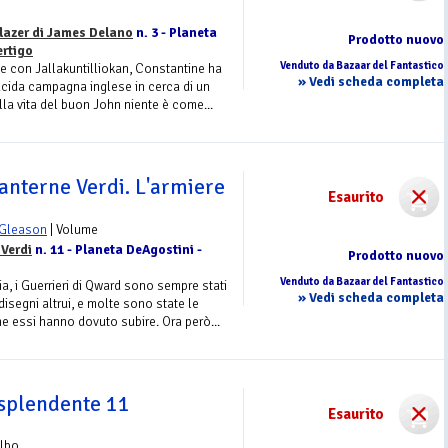
lazer di James Delano
n. 3 - Planeta
Prodotto nuovo
ertigo
Venduto da Bazaar del Fantastico
le con Jallakuntilliokan, Constantine ha
» Vedi scheda completa
placida campagna inglese in cerca di un
nella vita del buon John niente è come...
Lanterne Verdi. L'armiere
Esaurito
 Gleason
| Volume
 Verdi
n. 11 - Planeta DeAgostini -
Prodotto nuovo
Venduto da Bazaar del Fantastico
ia, i Guerrieri di Qward sono sempre stati
» Vedi scheda completa
disegni altrui, e molte sono state le
he essi hanno dovuto subire. Ora però...
 splendente 11
Esaurito
Albo