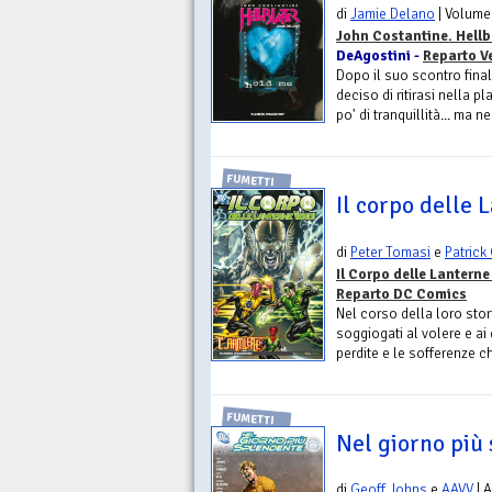
di
Jamie Delano
| Volume
John Costantine. Hellb
DeAgostini -
Reparto V
Dopo il suo scontro fina
deciso di ritirasi nella 
po' di tranquillità... ma 
FUMETTI
Il corpo delle 
di
Peter Tomasi
e
Patrick
Il Corpo delle Lanterne
Reparto DC Comics
Nel corso della loro stor
soggiogati al volere e ai 
perdite e le sofferenze c
FUMETTI
Nel giorno più
di
Geoff Johns
e
AAVV
| 