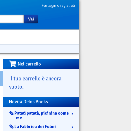
Fai login o registrati
Vai
Nel carrello
Il tuo carrello è ancora
vuoto.
Novità Delos Books
🗞️ Patatì patatà, picinina come
me
🗞️ La Fabbrica dei Futuri