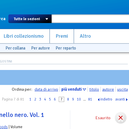
rca
Libri collezionismo
Premi
Altro
Per collana
Per autore
Per reparto
GOSTINI
Ordina per:
data di arrivo
più venduti
titolo
autore
uscita
Pagina 7 di 81
1
2
3
4
5
6
7
8
9
10
...
81
indietro
avanti
ello nero. Vol. 1
Esaurito
Woods
| Volume