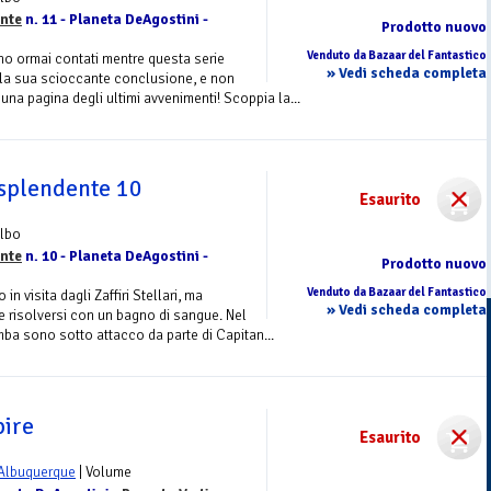
ente
n. 11 - Planeta DeAgostini -
Prodotto nuovo
Venduto da Bazaar del Fantastico
ono ormai contati mentre questa serie
» Vedi scheda completa
 la sua scioccante conclusione, e non
una pagina degli ultimi avvenimenti! Scoppia la...
 splendente 10
Esaurito
Albo
ente
n. 10 - Planeta DeAgostini -
Prodotto nuovo
Venduto da Bazaar del Fantastico
 visita dagli Zaffiri Stellari, ma
» Vedi scheda completa
e risolversi con un bagno di sangue. Nel
ba sono sotto attacco da parte di Capitan...
ire
Esaurito
 Albuquerque
| Volume