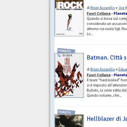
di
Brian Azzarello
e
Joe 
Fuori Collana
- Planeta
Quando si trova sul camp
considerato un assassin
attorno cui ruota Sgt. Rock
Lo...
FUMETTI
Batman. Città 
di
Brian Azzarello
e
Edua
Fuori Collana
- Planeta
Il team “hard-boiled” fo
si è imposto all’attenzio
Bullets, la serie edita dal
Questo volume, che...
FUMETTI
Hellblazer di J