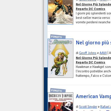
Nel Giorno Più Splend
Reparto DC Comics
I giorni più splendenti s
best-seller marcia verso
vorrete perdervi neanche 
FUMETTI
Nel giorno più
di
Geoff Johns
e
AAVV
| 
Nel Giorno Più Splend
Reparto DC Comics
Hawkman e Hawkgirl sono in
l'incontro potrebbe anch
frattempo, Falco e Colom
FUMETTI
American Vamp
di
Scott Snyder
e
Rafael