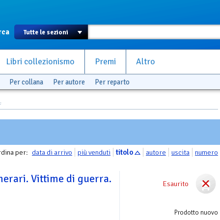
rca
Libri collezionismo
Premi
Altro
Per collana
Per autore
Per reparto
F
dina per:
data di arrivo
più venduti
titolo
autore
uscita
numero
emerari. Vittime di guerra.
Esaurito
Prodotto nuovo