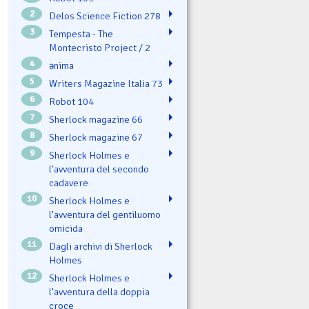
2
Delos Science Fiction 278
3
Tempesta - The
Montecristo Project / 2
4
ənima
5
Writers Magazine Italia 73
6
Robot 104
7
Sherlock magazine 66
8
Sherlock magazine 67
9
Sherlock Holmes e
l'avventura del secondo
cadavere
10
Sherlock Holmes e
l’avventura del gentiluomo
omicida
11
Dagli archivi di Sherlock
Holmes
12
Sherlock Holmes e
l’avventura della doppia
croce