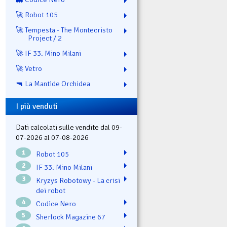
🚀 Robot 105
🚀 Tempesta - The Montecristo
Project / 2
🚀 IF 33. Mino Milani
🚀 Vetro
🔫 La Mantide Orchidea
I più venduti
Dati calcolati sulle vendite dal 09-
07-2026 al 07-08-2026
1
Robot 105
2
IF 33. Mino Milani
3
Kryzys Robotowy - La crisi
dei robot
4
Codice Nero
5
Sherlock Magazine 67