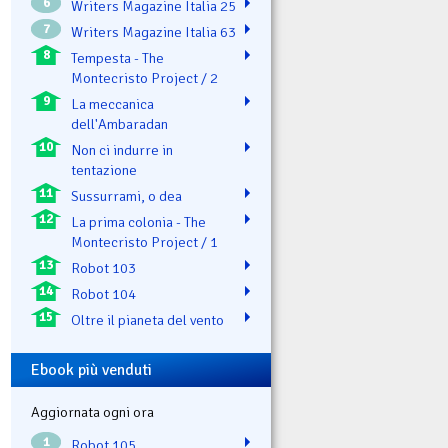
6
Writers Magazine Italia 25
7
Writers Magazine Italia 63
8
Tempesta - The
Montecristo Project / 2
9
La meccanica
dell'Ambaradan
10
Non ci indurre in
tentazione
11
Sussurrami, o dea
12
La prima colonia - The
Montecristo Project / 1
13
Robot 103
14
Robot 104
15
Oltre il pianeta del vento
Ebook più venduti
Aggiornata ogni ora
1
Robot 105