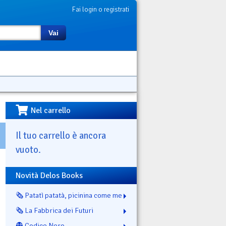
Fai login o registrati
Vai
Nel carrello
Il tuo carrello è ancora
vuoto.
Novità Delos Books
🗞️ Patatì patatà, picinina come me
🗞️ La Fabbrica dei Futuri
👻 Codice Nero