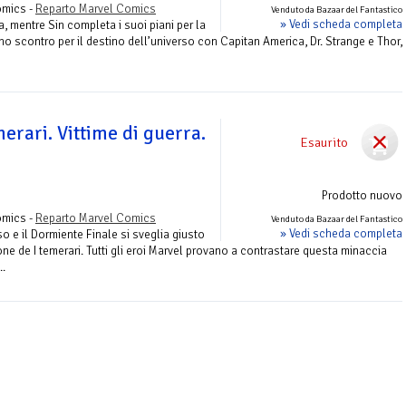
omics -
Reparto Marvel Comics
Venduto da Bazaar del Fantastico
» Vedi scheda completa
, mentre Sin completa i suoi piani per la
Uno scontro per il destino dell’universo con Capitan America, Dr. Strange e Thor,
emerari. Vittime di guerra.
Esaurito
Prodotto nuovo
omics -
Reparto Marvel Comics
Venduto da Bazaar del Fantastico
» Vedi scheda completa
so e il Dormiente Finale si sveglia giusto
ne de I temerari. Tutti gli eroi Marvel provano a contrastare questa minaccia
..