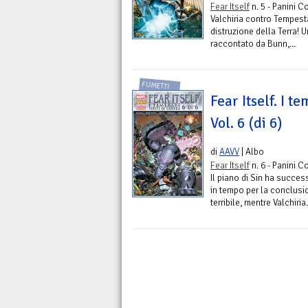
Fear Itself
n. 5 - Panini C
Valchiria contro Tempesta
distruzione della Terra! 
raccontato da Bunn,...
FUMETTI
Fear Itself. I t
Vol. 6 (di 6)
di
AAVV
| Albo
Fear Itself
n. 6 - Panini C
Il piano di Sin ha succes
in tempo per la conclusio
terribile, mentre Valchiria.