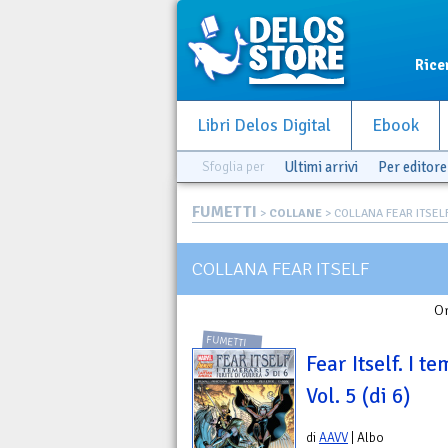
Rice
Libri Delos Digital
Ebook
Sfoglia per
Ultimi arrivi
Per editore
FUMETTI
>
COLLANE
> COLLANA FEAR ITSEL
COLLANA FEAR ITSELF
Or
FUMETTI
Fear Itself. I t
Vol. 5 (di 6)
di
AAVV
| Albo