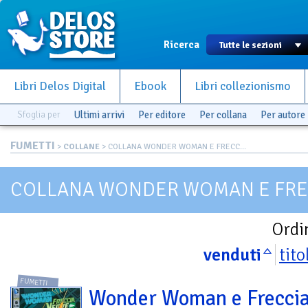
Ricerca
Libri Delos Digital
Ebook
Libri collezionismo
Sfoglia per
Ultimi arrivi
Per editore
Per collana
Per autore
FUMETTI
>
COLLANE
> COLLANA WONDER WOMAN E FRECC...
COLLANA WONDER WOMAN E FRE
Ordi
venduti
tito
FUMETTI
Wonder Woman e Frecci