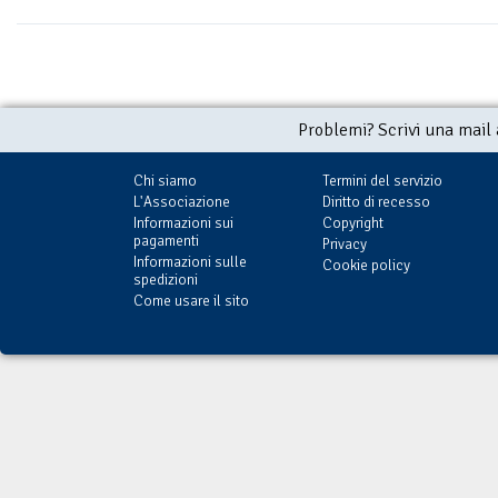
Problemi? Scrivi una mail
Chi siamo
Termini del servizio
L'Associazione
Diritto di recesso
Informazioni sui
Copyright
pagamenti
Privacy
Informazioni sulle
Cookie policy
spedizioni
Come usare il sito