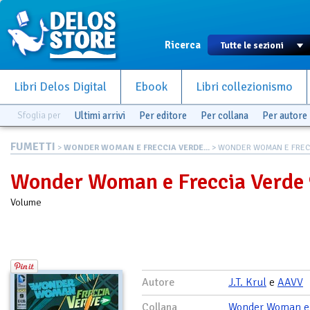
Ricerca
Libri Delos Digital
Ebook
Libri collezionismo
Sfoglia per
Ultimi arrivi
Per editore
Per collana
Per autore
FUMETTI
>
WONDER WOMAN E FRECCIA VERDE...
> WONDER WOMAN E FRECC
Wonder Woman e Freccia Verde
Volume
Autore
J.T. Krul
e
AAVV
Collana
Wonder Woman e 