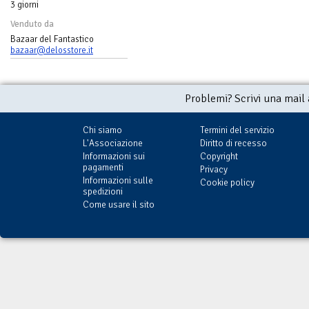
3 giorni
Venduto da
Bazaar del Fantastico
bazaar@delosstore.it
Problemi? Scrivi una mail
Chi siamo
Termini del servizio
L'Associazione
Diritto di recesso
Informazioni sui
Copyright
pagamenti
Privacy
Informazioni sulle
Cookie policy
spedizioni
Come usare il sito