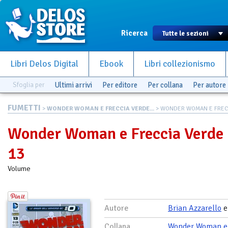
Ricerca
Libri Delos Digital
Ebook
Libri collezionismo
Sfoglia per
Ultimi arrivi
Per editore
Per collana
Per autore
FUMETTI
>
WONDER WOMAN E FRECCIA VERDE...
> WONDER WOMAN E FRECC
Wonder Woman e Freccia Verde
13
Volume
Autore
Brian Azzarello
Collana
Wonder Woman e 