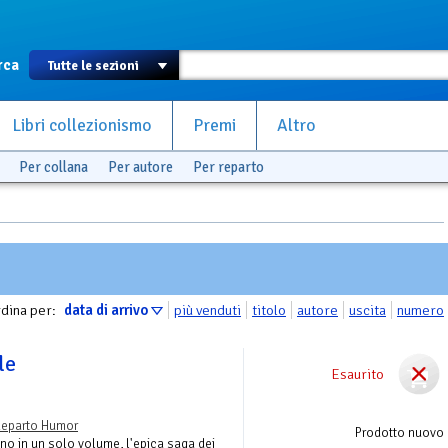
rca
Libri collezionismo
Premi
Altro
Per collana
Per autore
Per reparto
dina per:
data di arrivo
più venduti
titolo
autore
uscita
numero
le
Esaurito
eparto Humor
Prodotto nuovo
iano in un solo volume, l'epica saga dei