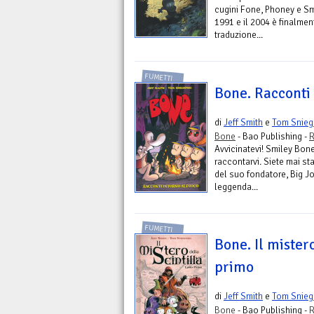
cugini Fone, Phoney e Smi
1991 e il 2004 è finalme
traduzione...
FUMETTI
Bone. Racconti 
di
Jeff Smith
e
Tom Snieg
Bone
- Bao Publishing -
R
Avvicinatevi! Smiley Bone
raccontarvi. Siete mai sta
del suo fondatore, Big J
leggenda...
FUMETTI
Bone. Il mistero
primo
di
Jeff Smith
e
Tom Snieg
Bone
- Bao Publishing -
R