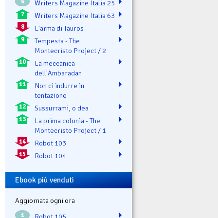
6
Writers Magazine Italia 25
7
Writers Magazine Italia 63
8
L'arma di Tauros
9
Tempesta - The
Montecristo Project / 2
10
La meccanica
dell'Ambaradan
11
Non ci indurre in
tentazione
12
Sussurrami, o dea
13
La prima colonia - The
Montecristo Project / 1
14
Robot 103
15
Robot 104
Ebook più venduti
Aggiornata ogni ora
1
Robot 105