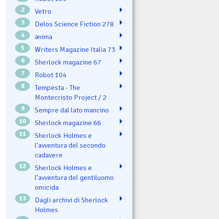
2
Vetro
3
Delos Science Fiction 278
4
ənima
5
Writers Magazine Italia 73
6
Sherlock magazine 67
7
Robot 104
8
Tempesta - The
Montecristo Project / 2
9
Sempre dal lato mancino
10
Sherlock magazine 66
11
Sherlock Holmes e
l'avventura del secondo
cadavere
12
Sherlock Holmes e
l’avventura del gentiluomo
omicida
13
Dagli archivi di Sherlock
Holmes