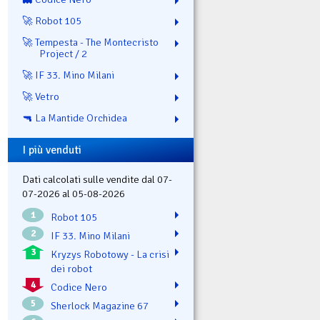
🚀 Robot 105
🚀 Tempesta - The Montecristo
Project / 2
🚀 IF 33. Mino Milani
🚀 Vetro
🔫 La Mantide Orchidea
I più venduti
Dati calcolati sulle vendite dal 07-
07-2026 al 05-08-2026
1
Robot 105
2
IF 33. Mino Milani
3
Kryzys Robotowy - La crisi
dei robot
4
Codice Nero
5
Sherlock Magazine 67