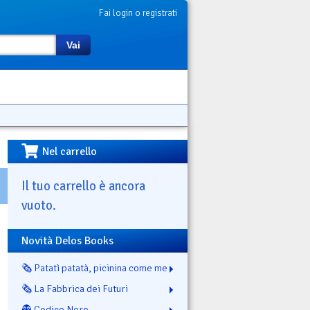
Fai login o registrati
Vai
Nel carrello
Il tuo carrello è ancora
vuoto.
Novità Delos Books
🗞️ Patatì patatà, picinina come me
🗞️ La Fabbrica dei Futuri
👻 Codice Nero