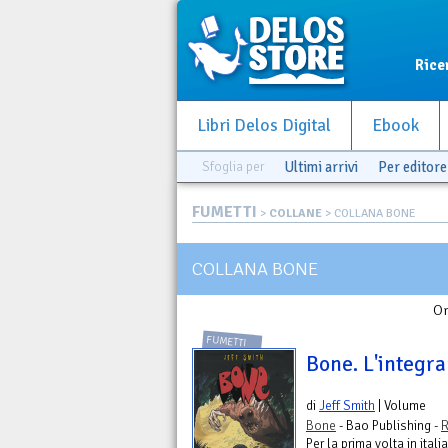
Rice
Libri Delos Digital
Ebook
Sfoglia per
Ultimi arrivi
Per editore
FUMETTI
>
COLLANE
> COLLANA BONE
COLLANA BONE
Or
FUMETTI
Bone. L'integra
di
Jeff Smith
| Volume
Bone
- Bao Publishing -
R
Per la prima volta in ital