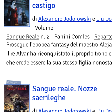
castigo
di
Alexandro Jodorowski
e
Liu Do
| Volume
Sangue Reale
n. 2 - Panini Comics -
Reparto
Prosegue l’epopea fantasy del maestro Alej
Il re Alvar ha riconquistato il proprio trono
che crede essere la sua stessa figlia nonostan
FUMETTI
Sangue reale. Nozze
sacrileghe
di
Alexandro Jodorowski
e
Liu Do