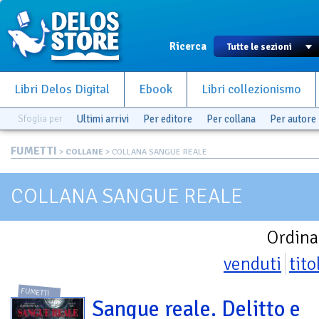
Ricerca
Libri Delos Digital
Ebook
Libri collezionismo
Sfoglia per
Ultimi arrivi
Per editore
Per collana
Per autore
FUMETTI
>
COLLANE
> COLLANA SANGUE REALE
COLLANA SANGUE REALE
Ordina
venduti
tito
FUMETTI
Sangue reale. Delitto e