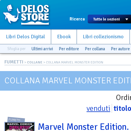
Ricerca
Libri Delos Digital
Ebook
Libri collezionismo
Sfoglia per
Ultimi arrivi
Per editore
Per collana
Per autore
FUMETTI
>
COLLANE
> COLLANA MARVEL MONSTER EDITION
COLLANA MARVEL MONSTER EDIT
Ordi
venduti
titol
FUMETTI
Marvel Monster Edition.