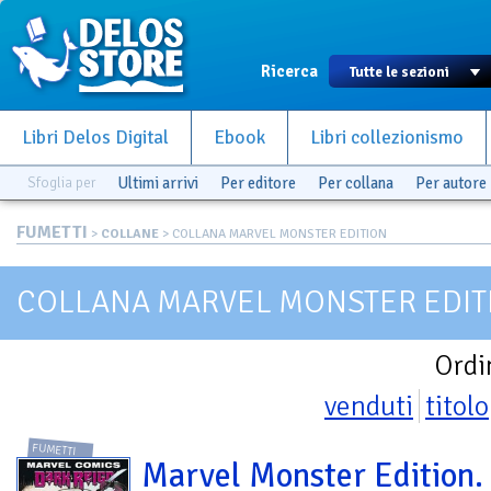
Ricerca
Libri Delos Digital
Ebook
Libri collezionismo
Sfoglia per
Ultimi arrivi
Per editore
Per collana
Per autore
FUMETTI
>
COLLANE
> COLLANA MARVEL MONSTER EDITION
COLLANA MARVEL MONSTER EDIT
Ordi
venduti
titolo
FUMETTI
Marvel Monster Edition.