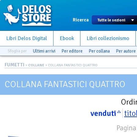
Ricerca
Libri Delos Digital
Ebook
Libri collezionismo
Sfoglia per
Ultimi arrivi
Per editore
Per collana
Per autore
FUMETTI
>
COLLANE
> COLLANA FANTASTICI QUATTRO
COLLANA FANTASTICI QUATTRO
Ordi
venduti
tito
Pagina 