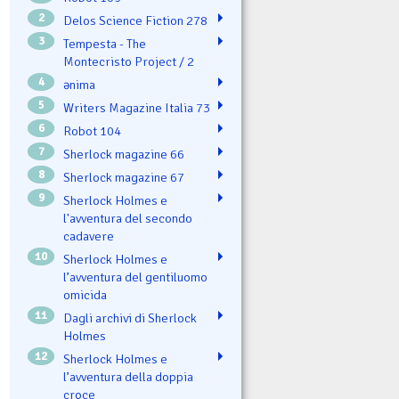
2
Delos Science Fiction 278
3
Tempesta - The
Montecristo Project / 2
4
ənima
5
Writers Magazine Italia 73
6
Robot 104
7
Sherlock magazine 66
8
Sherlock magazine 67
9
Sherlock Holmes e
l'avventura del secondo
cadavere
10
Sherlock Holmes e
l’avventura del gentiluomo
omicida
11
Dagli archivi di Sherlock
Holmes
12
Sherlock Holmes e
l’avventura della doppia
croce