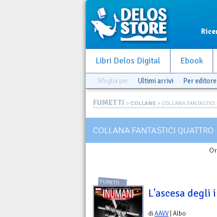
Rice
Libri Delos Digital
Ebook
Sfoglia per
Ultimi arrivi
Per editore
FUMETTI
>
COLLANE
> COLLANA FANTASTICI
COLLANA FANTASTICI QUATTRO
Or
FUMETTI
L'ascesa degli
di
AAVV
| Albo