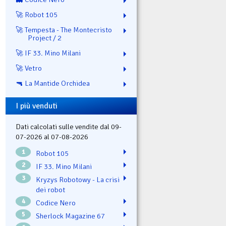
🚀 Robot 105
🚀 Tempesta - The Montecristo
Project / 2
🚀 IF 33. Mino Milani
🚀 Vetro
🔫 La Mantide Orchidea
I più venduti
Dati calcolati sulle vendite dal 09-
07-2026 al 07-08-2026
1
Robot 105
2
IF 33. Mino Milani
3
Kryzys Robotowy - La crisi
dei robot
4
Codice Nero
5
Sherlock Magazine 67