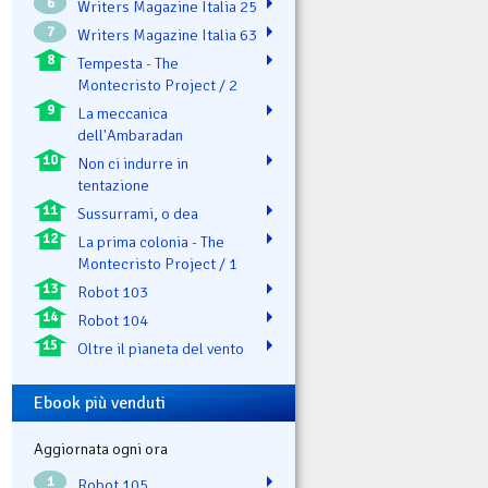
6
Writers Magazine Italia 25
7
Writers Magazine Italia 63
8
Tempesta - The
Montecristo Project / 2
9
La meccanica
dell'Ambaradan
10
Non ci indurre in
tentazione
11
Sussurrami, o dea
12
La prima colonia - The
Montecristo Project / 1
13
Robot 103
14
Robot 104
15
Oltre il pianeta del vento
Ebook più venduti
Aggiornata ogni ora
1
Robot 105