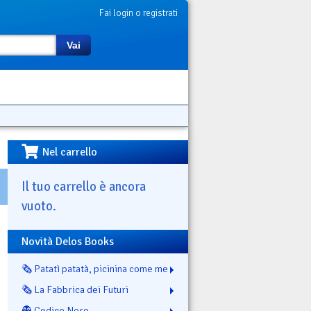
Fai login o registrati
Vai
Nel carrello
Il tuo carrello è ancora
vuoto.
Novità Delos Books
🗞️ Patatì patatà, picinina come me
🗞️ La Fabbrica dei Futuri
👻 Codice Nero