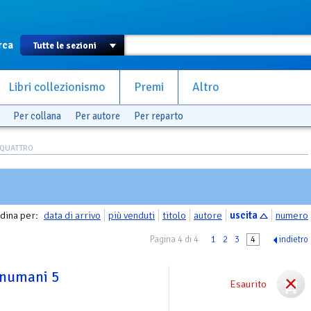
rca
Libri collezionismo
Premi
Altro
Per collana
Per autore
Per reparto
 QUATTRO
dina per:
data di arrivo
più venduti
titolo
autore
uscita
numero
Pagina 4 di 4
1
2
3
4
indietro
 inumani 5
Esaurito