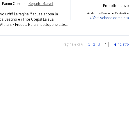
 - Panini Comics -
Reparto Marvel
Prodotto nuovo
Venduto da Bazaar del Fantastico
ovo uniti! La regina Medusa sposa la
» Vedi scheda completa
ida Destino e i Thor Corps! La sua
ttilan! • Freccia Nera si sottopone alle...
Pagina 4 di 4
1
2
3
4
indietro