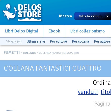
Ricerca
Libri Delos Digital
Ebook
Libri collezionismo
Sfoglia per
Ultimi arrivi
Per editore
Per collana
Per autore
FUMETTI
>
COLLANE
> COLLANA FANTASTICI QUATTRO
COLLANA FANTASTICI QUATTRO
Ordina
venduti
tito
Pagina 