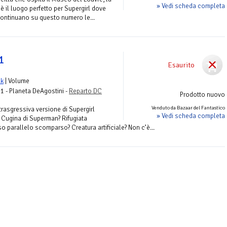
» Vedi scheda completa
 è il luogo perfetto per Supergirl dove
 Continuano su questo numero le...
 1
Esaurito
nk
| Volume
 1 - Planeta DeAgostini -
Reparto DC
Prodotto nuovo
Venduto da Bazaar del Fantastico
rasgressiva versione di Supergirl
» Vedi scheda completa
. Cugina di Superman? Rifugiata
o parallelo scomparso? Creatura artificiale? Non c’è...