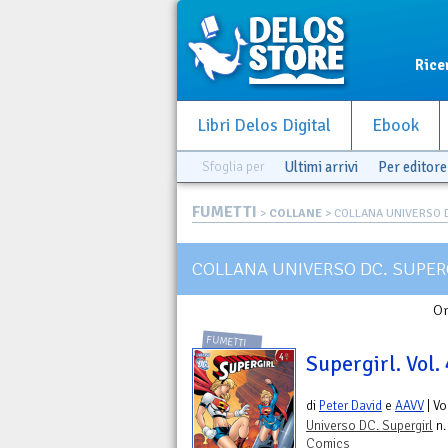
Rice
Libri Delos Digital
Ebook
Sfoglia per
Ultimi arrivi
Per editore
FUMETTI
>
COLLANE
> COLLANA UNIVERSO 
COLLANA UNIVERSO DC. SUPER
Or
FUMETTI
Supergirl. Vol.
di
Peter David
e
AAVV
| V
Universo DC. Supergirl
n.
Comics