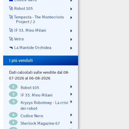
🚀 Robot 105
🚀 Tempesta - The Montecristo
Project / 2
🚀 IF 33. Mino Milani
🚀 Vetro
🔫 La Mantide Orchidea
I più venduti
Dati calcolati sulle vendite dal 08-
07-2026 al 06-08-2026
1
Robot 105
2
IF 33. Mino Milani
3
Kryzys Robotowy - La crisi
dei robot
4
Codice Nero
5
Sherlock Magazine 67