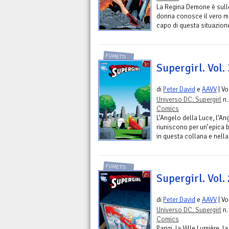
La Regina Demone è sulle
donna conosce il vero mot
capo di questa situazione,
FUMETTI
Supergirl. Vol.
di
Peter David
e
AAVV
| V
Universo DC. Supergirl
n.
Comics
L’Angelo della Luce, l’An
riuniscono per un’epica 
in questa collana e nella
FUMETTI
Supergirl. Vol.
di
Peter David
e
AAVV
| V
Universo DC. Supergirl
n.
Comics
Parigi, la Ville Lumière, l