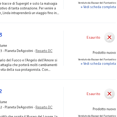
Venduto da Bazaar del Fantastico
 tracce di Supergirl e solo la malvagia
» Vedi scheda completa
ivo di tanta ostinazione. Per venire a
 Linda intraprenderà un viaggio fino in...
 3
Esaurito
olume
 3 - Planeta DeAgostini -
Reparto DC
Prodotto nuovo
Venduto da Bazaar del Fantastico
gelo del Fuoco e l’Angelo dell’Amore si
» Vedi scheda completa
battaglia che porterà molti cambiamenti
 vita della sua protagonista. Con...
 2
Esaurito
olume
 2 - Planeta DeAgostini -
Reparto DC
Prodotto nuovo
Venduto da Bazaar del Fantastico
a città che ospita il Museo del Louvre, la