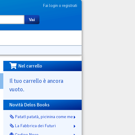
Fai login o registrati
Vai
Nel carrello
Il tuo carrello è ancora
vuoto.
Novità Delos Books
🗞️ Patatì patatà, picinina come me
🗞️ La Fabbrica dei Futuri
👻 Codice Nero