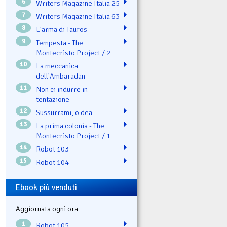
6
Writers Magazine Italia 25
7
Writers Magazine Italia 63
8
L'arma di Tauros
9
Tempesta - The
Montecristo Project / 2
10
La meccanica
dell'Ambaradan
11
Non ci indurre in
tentazione
12
Sussurrami, o dea
13
La prima colonia - The
Montecristo Project / 1
14
Robot 103
15
Robot 104
Ebook più venduti
Aggiornata ogni ora
1
Robot 105