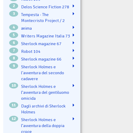
2
Delos Science Fiction 278
3
Tempesta - The
Montecristo Project / 2
4
ənima
5
Writers Magazine Italia 73
6
Sherlock magazine 67
7
Robot 104
8
Sherlock magazine 66
9
Sherlock Holmes e
l'avventura del secondo
cadavere
10
Sherlock Holmes e
l’avventura del gentiluomo
omicida
11
Dagli archivi di Sherlock
Holmes
12
Sherlock Holmes e
l’avventura della doppia
croce