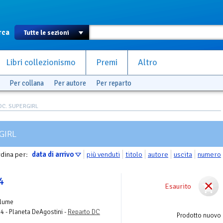
rca
Libri collezionismo
Premi
Altro
Per collana
Per autore
Per reparto
DC. SUPERGIRL
GIRL
dina per:
data di arrivo
più venduti
titolo
autore
uscita
numero
 4
Esaurito
olume
 4 - Planeta DeAgostini -
Reparto DC
Prodotto nuovo