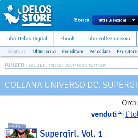
Ricerca
Libri Delos Digital
Ebook
Libri collezionismo
Sfoglia per
Ultimi arrivi
Per editore
Per collana
Per autore
FUMETTI
>
COLLANE
> COLLANA UNIVERSO DC. SUPERGIRL
COLLANA UNIVERSO DC. SUPERGI
Ordi
venduti
tito
FUMETTI
Supergirl. Vol. 1