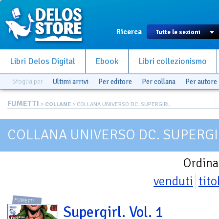
Ricerca
Libri Delos Digital
Ebook
Libri collezionismo
Sfoglia per
Ultimi arrivi
Per editore
Per collana
Per autore
FUMETTI
>
COLLANE
> COLLANA UNIVERSO DC. SUPERGIRL
COLLANA UNIVERSO DC. SUPERGI
Ordina
venduti
tito
FUMETTI
Supergirl. Vol. 1