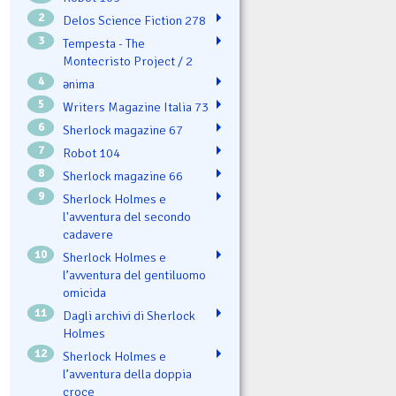
2
Delos Science Fiction 278
3
Tempesta - The
Montecristo Project / 2
4
ənima
5
Writers Magazine Italia 73
6
Sherlock magazine 67
7
Robot 104
8
Sherlock magazine 66
9
Sherlock Holmes e
l'avventura del secondo
cadavere
10
Sherlock Holmes e
l’avventura del gentiluomo
omicida
11
Dagli archivi di Sherlock
Holmes
12
Sherlock Holmes e
l’avventura della doppia
croce