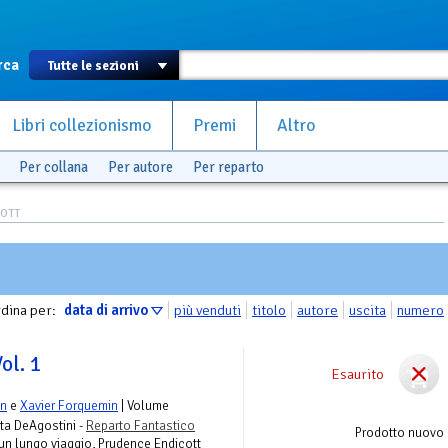
rca
Libri collezionismo
Premi
Altro
Per collana
Per autore
Per reparto
COTT
dina per:
data di arrivo
più venduti
titolo
autore
uscita
numero
ol. 1
Esaurito
en
e
Xavier Forquemin
| Volume
eta DeAgostini -
Reparto Fantastico
Prodotto nuovo
 un lungo viaggio, Prudence Endicott