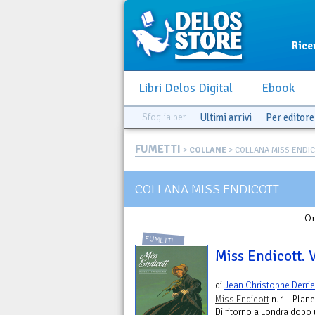
Rice
Libri Delos Digital
Ebook
Sfoglia per
Ultimi arrivi
Per editore
FUMETTI
>
COLLANE
> COLLANA MISS ENDI
COLLANA MISS ENDICOTT
Or
FUMETTI
Miss Endicott. V
di
Jean Christophe Derri
Miss Endicott
n. 1 - Plan
Di ritorno a Londra dopo