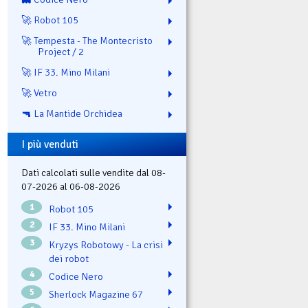
🚀 Robot 105
🚀 Tempesta - The Montecristo
Project / 2
🚀 IF 33. Mino Milani
🚀 Vetro
🔫 La Mantide Orchidea
I più venduti
Dati calcolati sulle vendite dal 08-
07-2026 al 06-08-2026
1
Robot 105
2
IF 33. Mino Milani
3
Kryzys Robotowy - La crisi
dei robot
4
Codice Nero
5
Sherlock Magazine 67