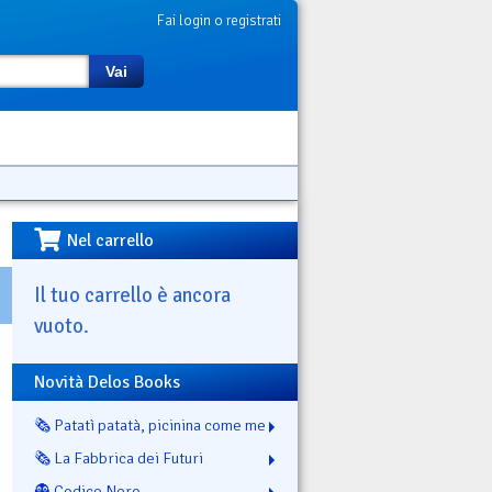
Fai login o registrati
Vai
Nel carrello
Il tuo carrello è ancora
vuoto.
Novità Delos Books
🗞️ Patatì patatà, picinina come me
🗞️ La Fabbrica dei Futuri
👻 Codice Nero