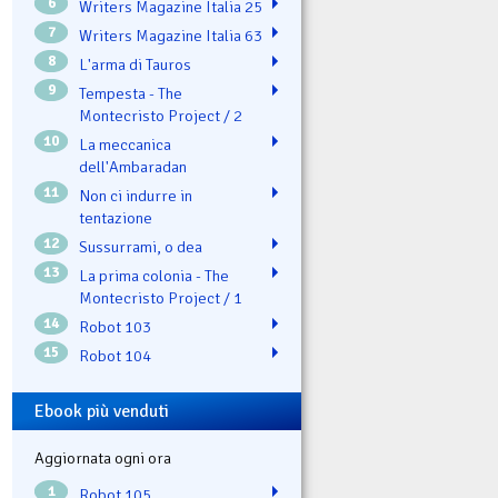
6
Writers Magazine Italia 25
7
Writers Magazine Italia 63
8
L'arma di Tauros
9
Tempesta - The
Montecristo Project / 2
10
La meccanica
dell'Ambaradan
11
Non ci indurre in
tentazione
12
Sussurrami, o dea
13
La prima colonia - The
Montecristo Project / 1
14
Robot 103
15
Robot 104
Ebook più venduti
Aggiornata ogni ora
1
Robot 105