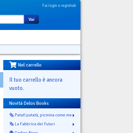
Fai login o registrati
Vai
Nel carrello
Il tuo carrello è ancora
vuoto.
Novità Delos Books
🗞️ Patatì patatà, picinina come me
🗞️ La Fabbrica dei Futuri
👻 Codice Nero