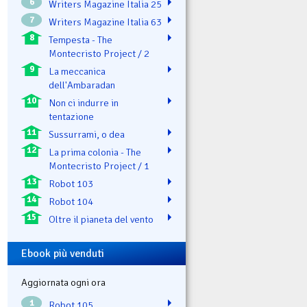
6
Writers Magazine Italia 25
7
Writers Magazine Italia 63
8
Tempesta - The
Montecristo Project / 2
9
La meccanica
dell'Ambaradan
10
Non ci indurre in
tentazione
11
Sussurrami, o dea
12
La prima colonia - The
Montecristo Project / 1
13
Robot 103
14
Robot 104
15
Oltre il pianeta del vento
Ebook più venduti
Aggiornata ogni ora
1
Robot 105