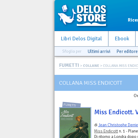
Rice
Libri Delos Digital
Ebook
Sfoglia per
Ultimi arrivi
Per editore
FUMETTI
>
COLLANE
> COLLANA MISS ENDI
COLLANA MISS ENDICOTT
Or
FUMETTI
Miss Endicott. V
di
Jean Christophe Derri
Miss Endicott
n. 1 - Plan
Di ritorno a Londra dopo