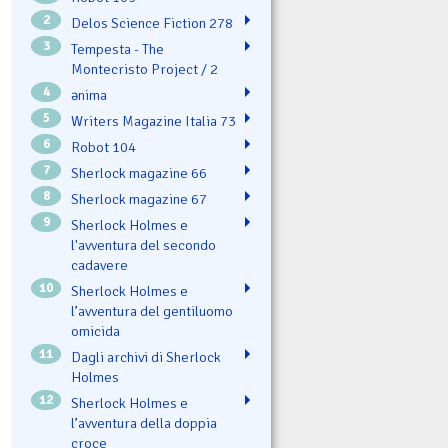
2
Delos Science Fiction 278
3
Tempesta - The
Montecristo Project / 2
4
ənima
5
Writers Magazine Italia 73
6
Robot 104
7
Sherlock magazine 66
8
Sherlock magazine 67
9
Sherlock Holmes e
l'avventura del secondo
cadavere
10
Sherlock Holmes e
l’avventura del gentiluomo
omicida
11
Dagli archivi di Sherlock
Holmes
12
Sherlock Holmes e
l’avventura della doppia
croce