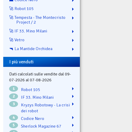
🚀 Robot 105
🚀 Tempesta - The Montecristo
Project / 2
🚀 IF 33. Mino Milani
🚀 Vetro
🔫 La Mantide Orchidea
I più venduti
Dati calcolati sulle vendite dal 09-
07-2026 al 07-08-2026
1
Robot 105
2
IF 33. Mino Milani
3
Kryzys Robotowy - La crisi
dei robot
4
Codice Nero
5
Sherlock Magazine 67