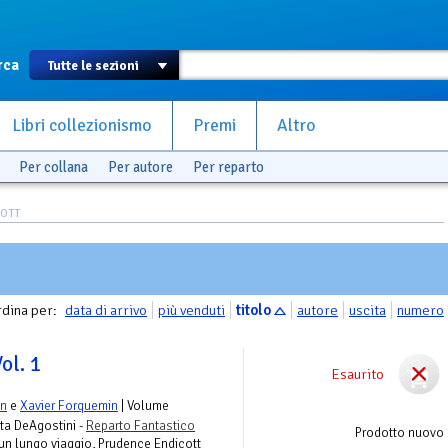
rca
Libri collezionismo
Premi
Altro
Per collana
Per autore
Per reparto
COTT
dina per:
data di arrivo
più venduti
titolo
autore
uscita
numero
ol. 1
Esaurito
en
e
Xavier Forquemin
| Volume
eta DeAgostini -
Reparto Fantastico
Prodotto nuovo
 un lungo viaggio, Prudence Endicott