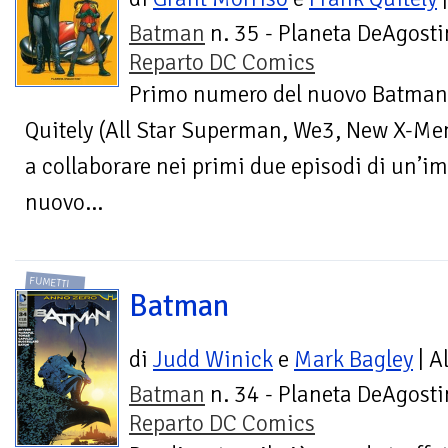
Batman
n. 35 - Planeta DeAgostin
Reparto DC Comics
Primo numero del nuovo Batman!
Quitely (All Star Superman, We3, New X-Me
a collaborare nei primi due episodi di un’imp
nuovo...
FUMETTI
Batman
di
Judd Winick
e
Mark Bagley
| A
Batman
n. 34 - Planeta DeAgostin
Reparto DC Comics