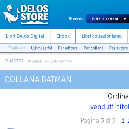
Ricerca
Libri Delos Digital
Ebook
Libri collezionismo
Sfoglia per
Ultimi arrivi
Per editore
Per collana
Per autore
FUMETTI
>
COLLANE
> COLLANA BATMAN
COLLANA BATMAN
Ordina
venduti
tito
Pagina 3 di 5
1