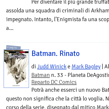
Per diventare il più grande truff
assolda una squadra di criminali di Arkha
impegnato. Intanto, l’Enigmista fa una scop
a...
FUMETTI
Batman. Rinato
di
Judd Winick
e
Mark Bagley
| A
Batman
n. 33 - Planeta DeAgostin
Reparto DC Comics
Potrà anche esserci un nuovo B
questo non significa che la città lo voglia.
corso della serie, disegnato dal mitico Mark