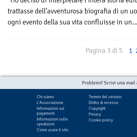
“Ho deciso di interpretare l’intera storia ed
trattasse dell’avventurosa biografia di un
ogni evento della sua vita confluisse in un..
Pagina 3 di 5
1
Problemi? Scrivi una mail
Chi siamo
Termini del servizio
L'Associazione
Diritto di recesso
Informazioni sui
Copyright
pagamenti
Privacy
Informazioni sulle
Cookie policy
spedizioni
Come usare il sito