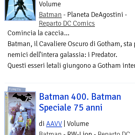
Volume
Batman
- Planeta DeAgostini -
Reparto DC Comics
Comincia la caccia…
Batman, il Cavaliere Oscuro di Gotham, sta pe
nemici dell'intera galassia: i Predator.
Questi esseri letali giungono a Gotham inten
FUMETTI
Batman 400. Batman
Speciale 75 anni
di
AAVV
| Volume
Batman
- RW-Lion -
Reparto DC