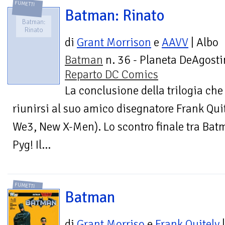
FUMETTI
Batman: Rinato
Batman:
Rinato
di
Grant Morrison
e
AAVV
| Albo
Batman
n. 36 - Planeta DeAgostin
Reparto DC Comics
La conclusione della trilogia ch
riunirsi al suo amico disegnatore Frank Qui
We3, New X-Men). Lo scontro finale tra Batm
Pyg! Il...
FUMETTI
Batman
di
Grant Morriso
e
Frank Quitely
|