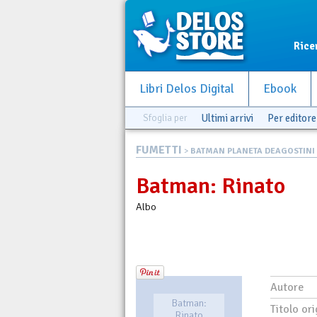
Rice
Libri Delos Digital
Ebook
Sfoglia per
Ultimi arrivi
Per editore
FUMETTI
>
BATMAN PLANETA DEAGOSTINI
Batman: Rinato
Albo
Autore
Batman:
Titolo ori
Rinato