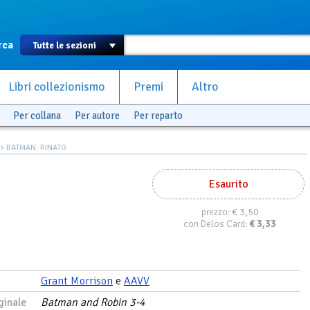
rca
Libri collezionismo
Premi
Altro
Per collana
Per autore
Per reparto
> BATMAN: RINATO
Esaurito
€ 3,50
prezzo:
€
3,33
con Delos Card:
Grant Morrison
e
AAVV
ginale
Batman and Robin 3-4