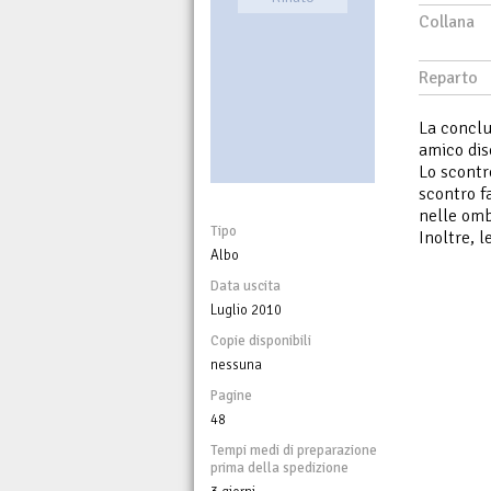
Collana
Reparto
La conclu
amico dis
Lo scontr
scontro f
nelle omb
Tipo
Inoltre, l
Albo
Data uscita
Luglio 2010
Copie disponibili
nessuna
Pagine
48
Tempi medi di preparazione
prima della spedizione