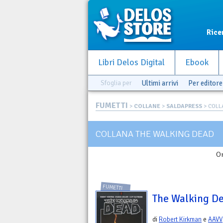
Rice
Libri Delos Digital
Ebook
Sfoglia per
Ultimi arrivi
Per editore
FUMETTI
>
COLLANE
>
SALDAPRESS
> COLL
COLLANA THE WALKING DEAD
Or
FUMETTI
The Walking De
di
Robert Kirkman
e
AAVV