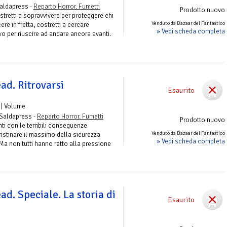
Saldapress -
Reparto Horror. Fumetti
Prodotto nuovo
stretti a sopravvivere per proteggere chi
Venduto da Bazaar del Fantastico
re in fretta, costretti a cercare
» Vedi scheda completa
vo per riuscire ad andare ancora avanti.
ad. Ritrovarsi
Esaurito
| Volume
 Saldapress -
Reparto Horror. Fumetti
Prodotto nuovo
onti con le terribili conseguenze
Venduto da Bazaar del Fantastico
ristinare il massimo della sicurezza
» Vedi scheda completa
. Ma non tutti hanno retto alla pressione
d. Speciale. La storia di
Esaurito