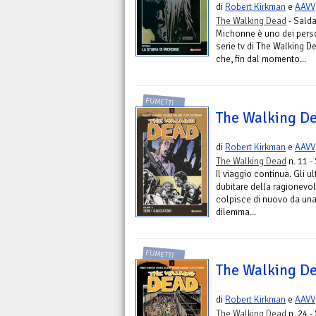
di
Robert Kirkman
e
AAVV
The Walking Dead
- Sald
Michonne è uno dei person
serie tv di The Walking D
che, fin dal momento...
FUMETTI
The Walking Dea
di
Robert Kirkman
e
AAVV
The Walking Dead
n. 11 -
Il viaggio continua. Gli 
dubitare della ragionevol
colpisce di nuovo da una
dilemma...
FUMETTI
The Walking De
di
Robert Kirkman
e
AAVV
The Walking Dead
n. 24 -