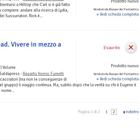
Prodotto nuovo
ntarsi a Hilltop che Carl si è già fatto
Venduto da Bazaar del Fantastico
 compiere: andare alla ricerca di Lydia,
» Vedi scheda completa
dei Sussurratori. Rick è...
ad. Vivere in mezzo a
Esaurito
Prodotto nuovo
| Volume
 Saldapress -
Reparto Horror. Fumetti
Venduto da Bazaar del Fantastico
» Vedi scheda completa
 cacciatori (ma non le conseguenze di
 gruppo) il viaggio continua. Ma, subito dopo che la verità su chi è Eugene è
 nome...
Pagina 2 di 2
1
2
indietro