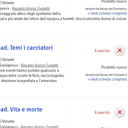
Prodotto nuovo
| Volume
apress -
Reparto Horror. Fumetti
Venduto da Bazaar del Fantastico
» Vedi scheda completa
aggi più attesi dagli spettatori della
ead e più amati dai lettori dell'epopea a fumetti. Una tostissima donna di colore
d. Temi i cacciatori
Esaurito
| Volume
 Saldapress -
Reparto Horror. Fumetti
Prodotto nuovo
ultimi eventi hanno portato qualcuno a
Venduto da Bazaar del Fantastico
ezza delle scelte di Rick, ma la tragedia
» Vedi scheda completa
 direzione inaspettata e l'ennesimo
ad. Vita e morte
Esaurito
| Volume
 Saldapress -
Reparto Horror. Fumetti