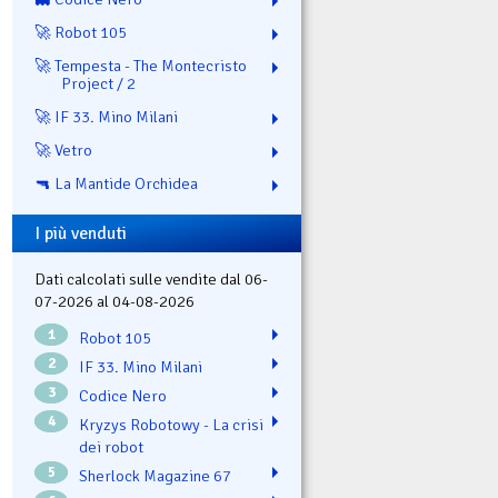
🚀 Robot 105
🚀 Tempesta - The Montecristo
Project / 2
🚀 IF 33. Mino Milani
🚀 Vetro
🔫 La Mantide Orchidea
I più venduti
Dati calcolati sulle vendite dal 06-
07-2026 al 04-08-2026
1
Robot 105
2
IF 33. Mino Milani
3
Codice Nero
4
Kryzys Robotowy - La crisi
dei robot
5
Sherlock Magazine 67