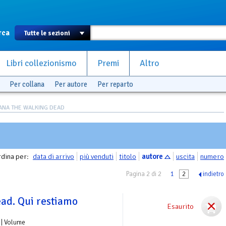
rca
Libri collezionismo
Premi
Altro
Per collana
Per autore
Per reparto
ANA THE WALKING DEAD
dina per:
data di arrivo
più venduti
titolo
autore
uscita
numero
Pagina 2 di 2
1
2
indietro
ad. Qui restiamo
Esaurito
| Volume