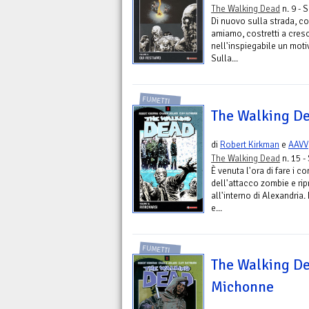
The Walking Dead
n. 9 - 
Di nuovo sulla strada, co
amiamo, costretti a cresce
nell'inspiegabile un moti
Sulla...
FUMETTI
The Walking De
di
Robert Kirkman
e
AAVV
The Walking Dead
n. 15 -
È venuta l'ora di fare i c
dell'attacco zombie e rip
all'interno di Alexandria
e...
FUMETTI
The Walking Dea
Michonne