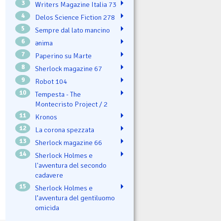
3
Writers Magazine Italia 73
4
Delos Science Fiction 278
5
Sempre dal lato mancino
6
ənima
7
Paperino su Marte
8
Sherlock magazine 67
9
Robot 104
10
Tempesta - The
Montecristo Project / 2
11
Kronos
12
La corona spezzata
13
Sherlock magazine 66
14
Sherlock Holmes e
l'avventura del secondo
cadavere
15
Sherlock Holmes e
l’avventura del gentiluomo
omicida