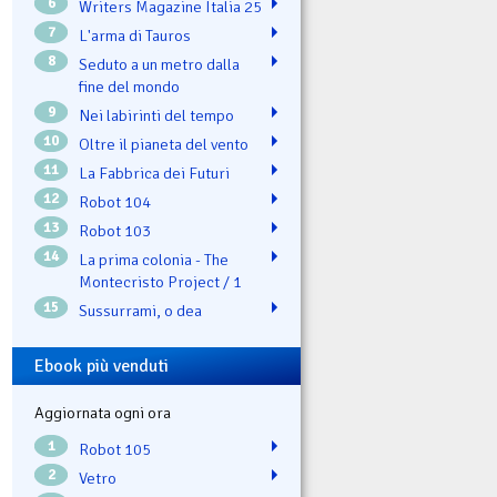
6
Writers Magazine Italia 25
7
L'arma di Tauros
8
Seduto a un metro dalla
fine del mondo
9
Nei labirinti del tempo
10
Oltre il pianeta del vento
11
La Fabbrica dei Futuri
12
Robot 104
13
Robot 103
14
La prima colonia - The
Montecristo Project / 1
15
Sussurrami, o dea
Ebook più venduti
Aggiornata ogni ora
1
Robot 105
2
Vetro