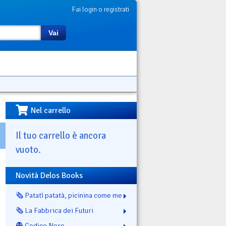
Fai login o registrati
Vai
Nel carrello
Il tuo carrello è ancora
vuoto.
Novità Delos Books
🗞️ Patatì patatà, picinina come me
🗞️ La Fabbrica dei Futuri
👻 Codice Nero