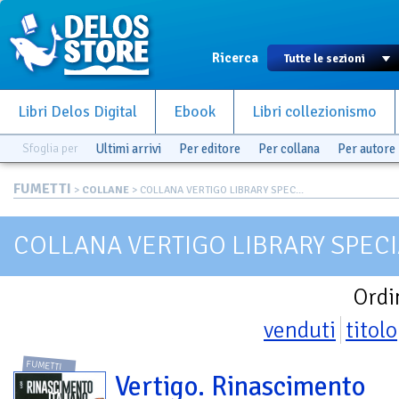
Ricerca
Libri Delos Digital
Ebook
Libri collezionismo
Sfoglia per
Ultimi arrivi
Per editore
Per collana
Per autore
FUMETTI
>
COLLANE
> COLLANA VERTIGO LIBRARY SPEC...
COLLANA VERTIGO LIBRARY SPEC
Ordi
venduti
titolo
FUMETTI
Vertigo. Rinascimento