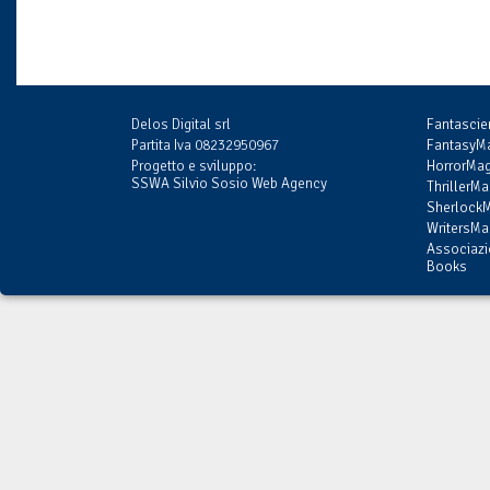
Delos Digital srl
Fantasci
Partita Iva 08232950967
FantasyMa
Progetto e sviluppo:
HorrorMag
SSWA Silvio Sosio Web Agency
ThrillerMa
SherlockM
WritersMag
Associazi
Books