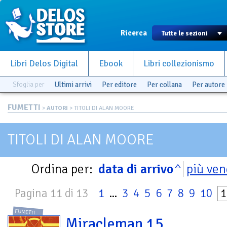
Ricerca
Libri Delos Digital
Ebook
Libri collezionismo
Sfoglia per
Ultimi arrivi
Per editore
Per collana
Per autore
FUMETTI
>
AUTORI
> TITOLI DI ALAN MOORE
TITOLI DI ALAN MOORE
Ordina per:
data di arrivo
più ven
Pagina 11 di 13
1
...
3
4
5
6
7
8
9
10
1
FUMETTI
Miracleman 15