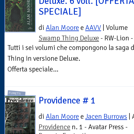
Deluxe. 6 voll. [OFFERT
SPECIALE]
di
Alan Moore
e
AAVV
| Volume
Swamp Thing Deluxe
- RW-Lion 
Tutti i sei volumi che compongono la saga
Thing in versione Deluxe.
Offerta speciale...
FUMETTI
Providence # 1
di
Alan Moore
e
Jacen Burrows
| 
Providence
n. 1 - Avatar Press -