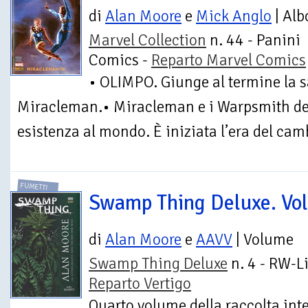
di
Alan Moore
e
Mick Anglo
| Alb
Marvel Collection
n. 44 - Panini
Comics -
Reparto Marvel Comics
• OLIMPO. Giunge al termine la s
Miracleman.• Miracleman e i Warpsmith deci
esistenza al mondo. È iniziata l’era del ca
FUMETTI
Swamp Thing Deluxe. Vol
di
Alan Moore
e
AAVV
| Volume
Swamp Thing Deluxe
n. 4 - RW-Li
Reparto Vertigo
Quarto volume della raccolta int