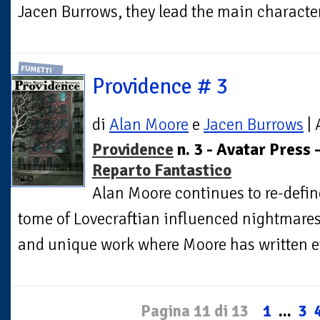
Jacen Burrows, they lead the main character 
FUMETTI
Providence # 3
di
Alan Moore
e
Jacen Burrows
| 
Providence
n. 3 - Avatar Press 
Reparto Fantastico
Alan Moore continues to re-defin
tome of Lovecraftian influenced nightmares
and unique work where Moore has written eve
Pagina 11 di 13
1
...
3