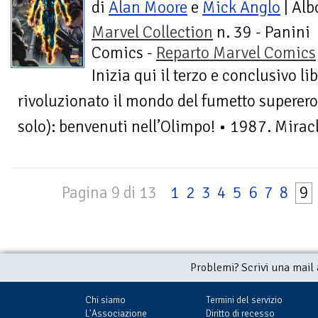
di
Alan Moore
e
Mick Anglo
| Alb
Marvel Collection
n. 39 - Panini
Comics -
Reparto Marvel Comics
Inizia qui il terzo e conclusivo li
rivoluzionato il mondo del fumetto superer
solo): benvenuti nell’Olimpo! • 1987. Mirac
Pagina 9 di 13
1
2
3
4
5
6
7
8
9
Problemi? Scrivi una mail
Chi siamo
Termini del servizio
L'Associazione
Diritto di recesso