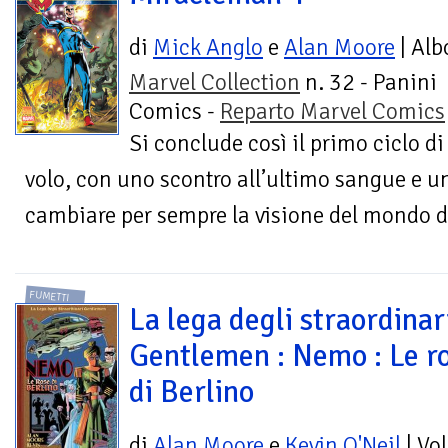
di
Mick Anglo
e
Alan Moore
| Alb
Marvel Collection
n. 32 - Panini
Comics -
Reparto Marvel Comics
Si conclude così il primo ciclo d
volo, con uno scontro all’ultimo sangue e u
cambiare per sempre la visione del mondo d
FUMETTI
La lega degli straordinar
Gentlemen : Nemo : Le r
di Berlino
di
Alan Moore
e
Kevin O'Neil
| Vo