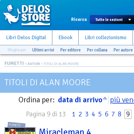
Ricerca
Libri Delos Digital
Ebook
Libri collezionismo
Sfoglia per
Ultimi arrivi
Per editore
Per collana
Per autore
FUMETTI
>
AUTORI
> TITOLI DI ALAN MOORE
TITOLI DI ALAN MOORE
Ordina per:
data di arrivo
più ven
Pagina 9 di 13
1
2
3
4
5
6
7
8
9
FUMETTI
Miracleman 4