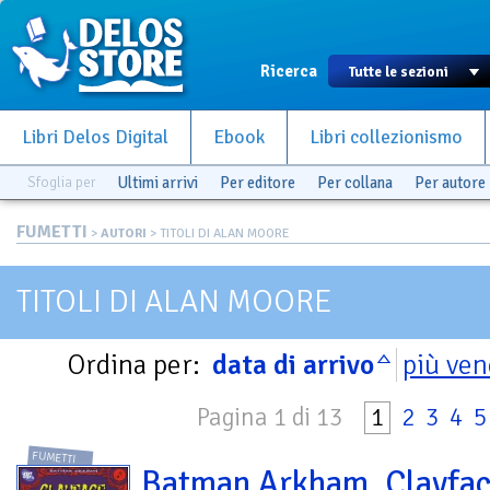
Ricerca
Libri Delos Digital
Ebook
Libri collezionismo
Sfoglia per
Ultimi arrivi
Per editore
Per collana
Per autore
FUMETTI
>
AUTORI
> TITOLI DI ALAN MOORE
TITOLI DI ALAN MOORE
Ordina per:
data di arrivo
più ven
Pagina 1 di 13
1
2
3
4
5
FUMETTI
Batman Arkham. Clayfa