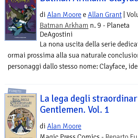
di
Alan Moore
e
Allan Grant
| Vo
Batman Arkham
n. 9 - Planeta
DeAgostini
La nona uscita della serie dedic
ormai prossima alla sua naturale conclusio
personaggi dallo stesso nome: Clayface, ident
FUMETTI
La lega degli straordinar
Gentlemen. Vol. 1
di
Alan Moore
Magic Press Comics -
Reparto Fu