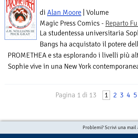
di
Alan Moore
| Volume
Magic Press Comics -
Reparto Fu
La studentessa universitaria Sop
Bangs ha acquistato il potere del
PROMETHEA e sta esplorando i livelli più alt
Sophie vive in una New York contemporanea
Pagina 1 di 13
1
2
3
4
5
Problemi? Scrivi una mail