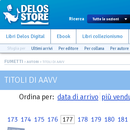
Ricerca
Libri Delos Digital
Ebook
Libri collezionismo
Sfoglia per
Ultimi arrivi
Per editore
Per collana
Per autore
FUMETTI
>
AUTORI
> TITOLI DI AAVV
TITOLI DI AAVV
Ordina per:
data di arrivo
più vend
173
174
175
176
177
178
179
180
181