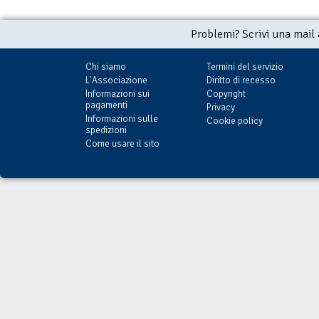
Problemi? Scrivi una mail
Chi siamo
Termini del servizio
L'Associazione
Diritto di recesso
Informazioni sui
Copyright
pagamenti
Privacy
Informazioni sulle
Cookie policy
spedizioni
Come usare il sito