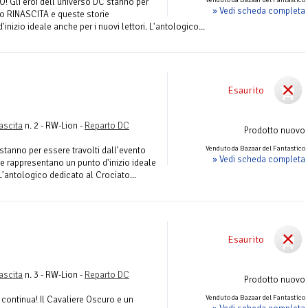
! Gli eroi dell'universo DC stanno per
» Vedi scheda completa
to RINASCITA e queste storie
nizio ideale anche per i nuovi lettori. L'antologico...
Esaurito
ascita
n. 2 - RW-Lion -
Reparto DC
Prodotto nuovo
Venduto da Bazaar del Fantastico
 stanno per essere travolti dall'evento
» Vedi scheda completa
e rappresentano un punto d'inizio ideale
 L'antologico dedicato al Crociato...
Esaurito
ascita
n. 3 - RW-Lion -
Reparto DC
Prodotto nuovo
Venduto da Bazaar del Fantastico
ontinua! Il Cavaliere Oscuro e un