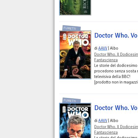
FUMETTI
Doctor Who. Vol
di
AAVV
| Albo
Doctor Who. Il Dodicesi
Fantascienza
Le storie del dodicesimo 
procedono senza sosta nel
televisiva della BBC!
[prodotto non in magazzin
FUMETTI
Doctor Who. Vol
di
AAVV
| Albo
Doctor Who. Il Dodicesi
Fantascienza
Le storie del dodicesimo 