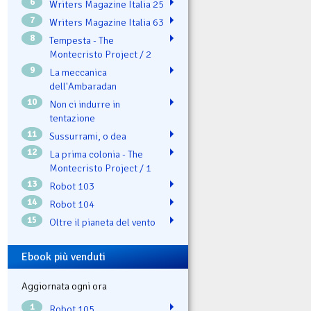
6
Writers Magazine Italia 25
7
Writers Magazine Italia 63
8
Tempesta - The
Montecristo Project / 2
9
La meccanica
dell'Ambaradan
10
Non ci indurre in
tentazione
11
Sussurrami, o dea
12
La prima colonia - The
Montecristo Project / 1
13
Robot 103
14
Robot 104
15
Oltre il pianeta del vento
Ebook più venduti
Aggiornata ogni ora
1
Robot 105