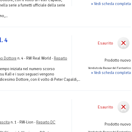
» Vedi scheda completa
la serie a fumetti ufficiale della serie
o,...
. 4
Esaurito
mo Dottore
n. 4 - RW Real World -
Reparto
Prodotto nuovo
Venduto da Bazaar del Fantastico
 tempo iniziata nel numero scorso
» Vedi scheda completa
 su Kalì e i suoi seguaci vengono
dicesimo Dottore, con il volto di Peter Capaldi,...
Esaurito
ascita
n. 1 - RW-Lion -
Reparto DC
Prodotto nuovo
Venduto da Bazaar del Fantastico