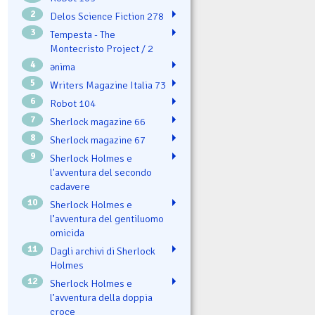
2
Delos Science Fiction 278
3
Tempesta - The
Montecristo Project / 2
4
ənima
5
Writers Magazine Italia 73
6
Robot 104
7
Sherlock magazine 66
8
Sherlock magazine 67
9
Sherlock Holmes e
l'avventura del secondo
cadavere
10
Sherlock Holmes e
l’avventura del gentiluomo
omicida
11
Dagli archivi di Sherlock
Holmes
12
Sherlock Holmes e
l’avventura della doppia
croce