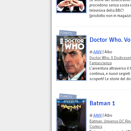
procedono senza sosta nel
televisiva della BBC!
[prodotto non in magazzin
FUMETTI
Doctor Who. Vol
di
AAVV
| Albo
Doctor Who. Il Dodicesi
Fantascienza
L'avventura attraverso il
continua, e nuovi segreti
scoperti! Le storie del do
FUMETTI
Batman 1
di
AAVV
| Albo
Batman. Universo DC Rin
Comics