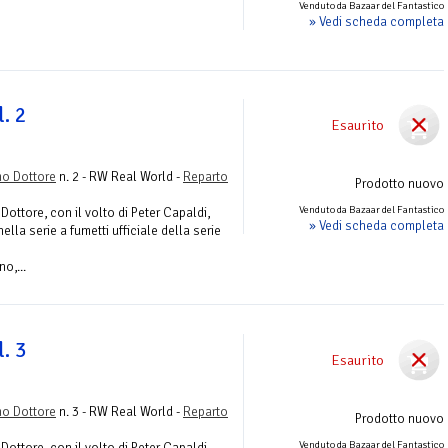
Venduto da Bazaar del Fantastico
» Vedi scheda completa
. 2
Esaurito
mo Dottore
n. 2 - RW Real World -
Reparto
Prodotto nuovo
Venduto da Bazaar del Fantastico
Dottore, con il volto di Peter Capaldi,
» Vedi scheda completa
la serie a fumetti ufficiale della serie
o,...
. 3
Esaurito
mo Dottore
n. 3 - RW Real World -
Reparto
Prodotto nuovo
Venduto da Bazaar del Fantastico
Dottore, con il volto di Peter Capaldi,