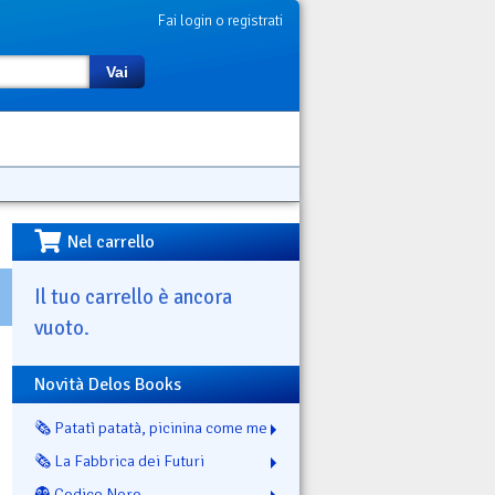
Fai login o registrati
Vai
Nel carrello
Il tuo carrello è ancora
vuoto.
Novità Delos Books
🗞️ Patatì patatà, picinina come me
🗞️ La Fabbrica dei Futuri
👻 Codice Nero