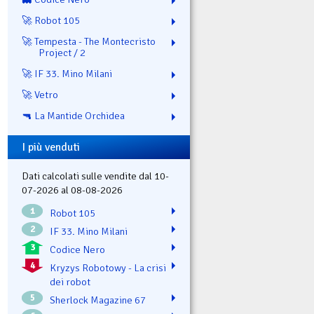
🚀 Robot 105
🚀 Tempesta - The Montecristo
Project / 2
🚀 IF 33. Mino Milani
🚀 Vetro
🔫 La Mantide Orchidea
I più venduti
Dati calcolati sulle vendite dal 10-
07-2026 al 08-08-2026
1
Robot 105
2
IF 33. Mino Milani
3
Codice Nero
4
Kryzys Robotowy - La crisi
dei robot
5
Sherlock Magazine 67