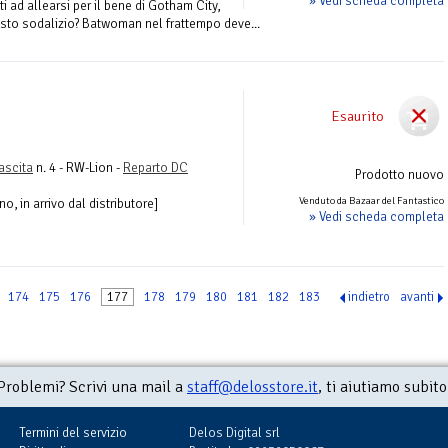
» Vedi scheda completa
 ad allearsi per il bene di Gotham City,
to sodalizio? Batwoman nel frattempo deve...
Esaurito
ascita
n. 4 - RW-Lion -
Reparto DC
Prodotto nuovo
Venduto da Bazaar del Fantastico
, in arrivo dal distributore]
» Vedi scheda completa
174
175
176
177
178
179
180
181
182
183
indietro
avanti
Problemi? Scrivi una mail a
staff@delosstore.it
, ti aiutiamo subito
Termini del servizio
Delos Digital srl