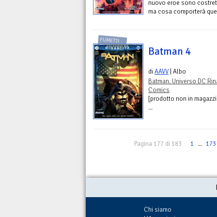
nuovo eroe sono costretti
ma cosa comporterà ques
FUMETTI
Batman 4
di
AAVV
| Albo
Batman. Universo DC Rin
Comics
[prodotto non in magazzino
...
Pagina 177 di 183
1
...
173
Chi siamo