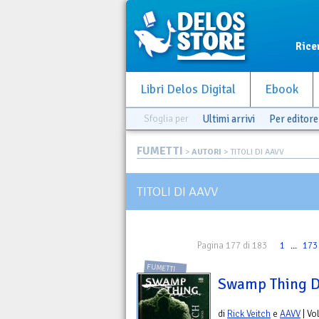
Rice
Libri Delos Digital
Ebook
Sfoglia per
Ultimi arrivi
Per editore
FUMETTI
>
AUTORI
> TITOLI DI AAVV
TITOLI DI AAVV
Pagina 177 di 183
1
...
173
FUMETTI
Swamp Thing De
di
Rick Veitch
e
AAVV
| Vo