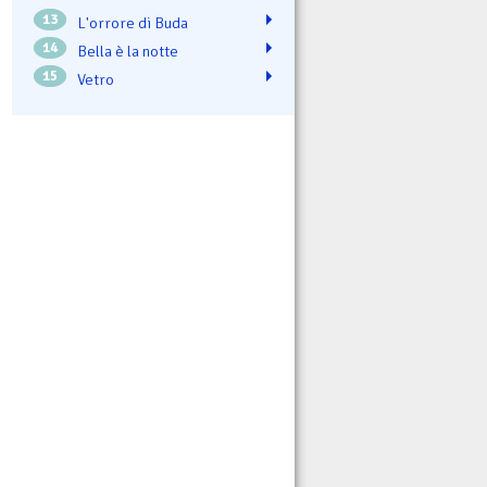
13
L'orrore di Buda
14
Bella è la notte
15
Vetro