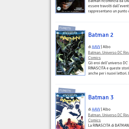
Batman ricomincia da UNO
essere travolti dall'even
rappresentano un punto d'i
FUMETTI
Batman 2
di
AAVV
| Albo
Batman. Universo DC Rin
Comics
Gli eroi dell'universo DC
RINASCITA e queste stori
anche per i nuovi lettori.
FUMETTI
Batman 3
di
AAVV
| Albo
Batman. Universo DC Rin
Comics
La RINASCITA di BATMAN c