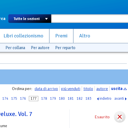
rca
Libri collezionismo
Premi
Altro
Per collana
Per autore
Per reparto
Ordina per:
data di arrivo
più venduti
titolo
autore
uscita
174
175
176
177
178
179
180
181
182
183
indietro
avanti
luxe. Vol. 7
Esaurito
lume