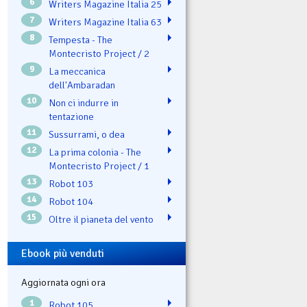
6
Writers Magazine Italia 25
7
Writers Magazine Italia 63
8
Tempesta - The
Montecristo Project / 2
9
La meccanica
dell'Ambaradan
10
Non ci indurre in
tentazione
11
Sussurrami, o dea
12
La prima colonia - The
Montecristo Project / 1
13
Robot 103
14
Robot 104
15
Oltre il pianeta del vento
Ebook più venduti
Aggiornata ogni ora
1
Robot 105