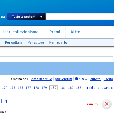
rca
Libri collezionismo
Premi
Altro
Per collana
Per autore
Per reparto
Ordina per:
data di arrivo
più venduti
titolo
autore
uscita
174
175
176
177
178
179
180
181
182
183
indietro
avanti
l. 1
Esaurito
lume