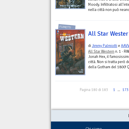
Moody. Infiltratosi all'in
nella città non può neanc
FUMETTI
All Star Western
di
Jimmy Palmiotti
e
AAV
All Star Western
n. 1 - RW
Jonah Hex, il famosissimo
città. Non si tratta però d
della Gotham del 1800! Qu
Pagina 180 di 183
1
...
173
Chi siamo