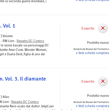
ante la seconda guerra mondiale, i
 Vol. 1
Esaurito
V
| Volume
 - RW-Lion -
Reparto DC Comics
Prodotto nuovo
ia le storie basate sui personaggi DC
Venduto da Bazaar del Fantastico
 statuette Ame-Comi. Wonder Woman,
» Vedi scheda completa
irl e Duela Dent, figlia di uno dei
n. Vol. 3. Il diamante
Esaurito
Prodotto nuovo
V
| Albo
RW-Lion -
Reparto DC Comics
Venduto da Bazaar del Fantastico
» Vedi scheda completa
amante Nero usato dal dottor Jekyll per