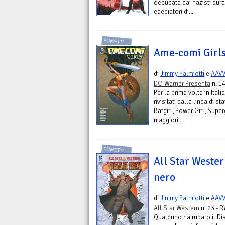
occupata dai nazisti dur
cacciatori di...
FUMETTI
Ame-comi Girls.
di
Jimmy Palmiotti
e
AAV
DC-Warner Presenta
n. 14
Per la prima volta in Ital
rivisitati dalla linea di
Batgirl, Power Girl, Superg
maggiori...
FUMETTI
All Star Wester
nero
di
Jimmy Palmiotti
e
AAV
All Star Western
n. 23 - 
Qualcuno ha rubato il Di