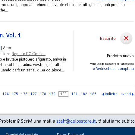
terno di un gruppo anarchico che vuole eliminare tutti gli emigranti presenti
he...
. Vol. 1
Esaurito
V
| Albo
-Lion -
Reparto DC Comics
Prodotto nuovo
 e brutale pistolero sfigurato, arriva in
Venduto da Bazaar del Fantastico
ella solita cittadina western, si tratta
» Vedi scheda completa
ando però un serial killer colpisce...
174
175
176
177
178
179
180
181
182
183
indietro
avanti
Problemi? Scrivi una mail a
staff@delosstore.it
, ti aiutiamo subito
Termini del servizio
Delos Digital srl