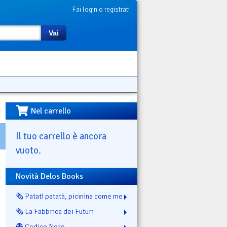
Fai login o registrati
Vai
Nel carrello
Il tuo carrello è ancora
vuoto.
Novità Delos Books
🗞️ Patatì patatà, picinina come me
🗞️ La Fabbrica dei Futuri
👻 Codice Nero