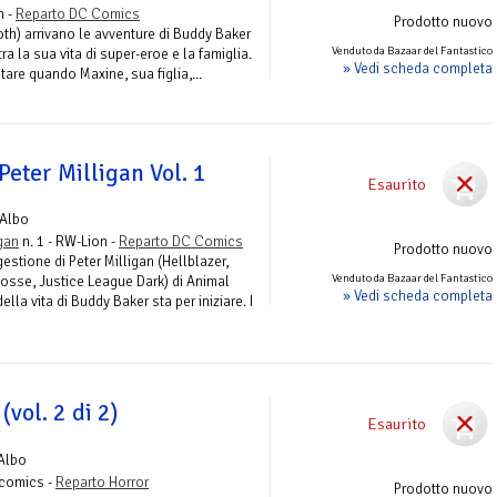
n -
Reparto DC Comics
Prodotto nuovo
th) arrivano le avventure di Buddy Baker
Venduto da Bazaar del Fantastico
ra la sua vita di super-eroe e la famiglia.
» Vedi scheda completa
tare quando Maxine, sua figlia,...
eter Milligan Vol. 1
Esaurito
 Albo
gan
n. 1 - RW-Lion -
Reparto DC Comics
Prodotto nuovo
estione di Peter Milligan (Hellblazer,
Venduto da Bazaar del Fantastico
Rosse, Justice League Dark) di Animal
» Vedi scheda completa
la vita di Buddy Baker sta per iniziare. I
(vol. 2 di 2)
Esaurito
Albo
lycomics -
Reparto Horror
Prodotto nuovo