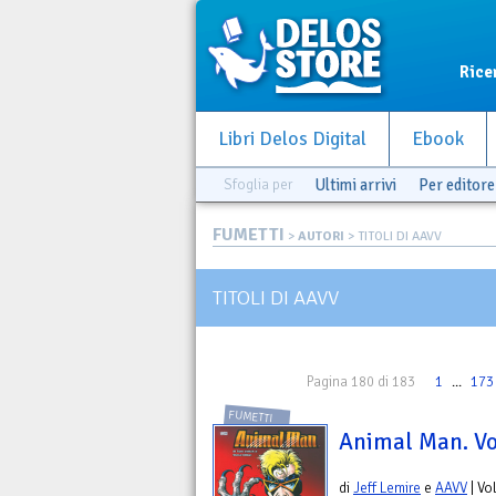
Rice
Libri Delos Digital
Ebook
Sfoglia per
Ultimi arrivi
Per editore
FUMETTI
>
AUTORI
> TITOLI DI AAVV
TITOLI DI AAVV
Pagina 180 di 183
1
...
173
FUMETTI
Animal Man. Vo
di
Jeff Lemire
e
AAVV
| Vo