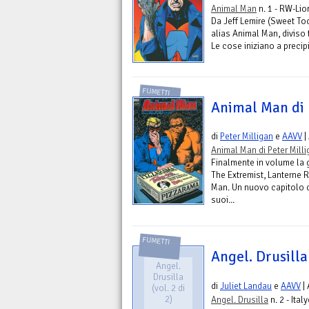
Animal Man
n. 1 - RW-Lio
Da Jeff Lemire (Sweet Too
alias Animal Man, diviso t
Le cose iniziano a precipi
FUMETTI
Animal Man di P
di
Peter Milligan
e
AAVV
|
Animal Man di Peter Milli
Finalmente in volume la g
The Extremist, Lanterne 
Man. Un nuovo capitolo del
suoi...
FUMETTI
Angel. Drusilla 
Angel.
Drusilla
di
Juliet Landau
e
AAVV
| 
(vol. 2 di
2)
Angel. Drusilla
n. 2 - Ita