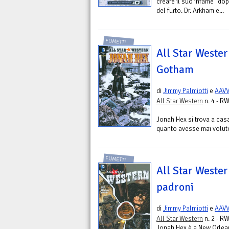
creare il suo infame "dop
del furto. Dr. Arkham e...
FUMETTI
All Star Wester
Gotham
di
Jimmy Palmiotti
e
AAV
All Star Western
n. 4 - RW
Jonah Hex si trova a cas
quanto avesse mai voluto. 
FUMETTI
All Star Wester
padroni
di
Jimmy Palmiotti
e
AAV
All Star Western
n. 2 - RW
Jonah Hex è a New Orlean