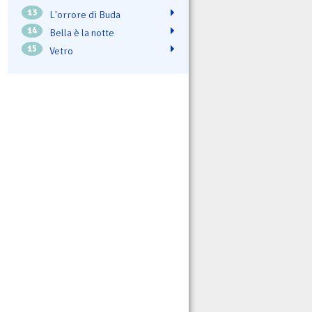
13
L'orrore di Buda
14
Bella è la notte
15
Vetro