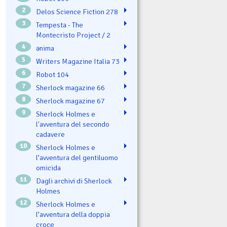
2
Delos Science Fiction 278
3
Tempesta - The
Montecristo Project / 2
4
ənima
5
Writers Magazine Italia 73
6
Robot 104
7
Sherlock magazine 66
8
Sherlock magazine 67
9
Sherlock Holmes e
l'avventura del secondo
cadavere
10
Sherlock Holmes e
l’avventura del gentiluomo
omicida
11
Dagli archivi di Sherlock
Holmes
12
Sherlock Holmes e
l’avventura della doppia
croce