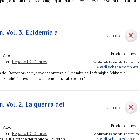
pio", e Jonah Hex è stato ingaggiato dal medico inglese per scoprire gli autori
n. Vol. 3. Epidemia a
Esaurito
Prodotto nuovo
V
| Albo
-Lion -
Reparto DC Comics
Venduto da Bazaar del Fantastico
» Vedi scheda completa
a del Dottor Arkham, dove incontrerà più membri della famiglia Arkham di
Finché l'arrivo di un ospite non invitato porterà il...
n. Vol. 2. La guerra dei
Esaurito
Prodotto nuovo
V
| Albo
-Lion -
Reparto DC Comics
Venduto da Bazaar del Fantastico
» Vedi scheda completa
s, sulle tracce del rapitore Thurston