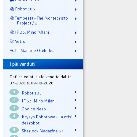
🚀 Robot 105
🚀 Tempesta - The Montecristo
Project / 2
🚀 IF 33. Mino Milani
🚀 Vetro
🔫 La Mantide Orchidea
I più venduti
Dati calcolati sulle vendite dal 11-
07-2026 al 09-08-2026
1
Robot 105
2
IF 33. Mino Milani
3
Codice Nero
4
Kryzys Robotowy - La crisi
dei robot
5
Sherlock Magazine 67