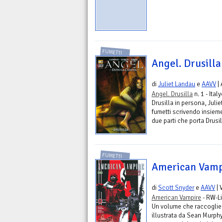
FUMETTI
Angel. Drusilla 
di
Juliet Landau
e
AAVV
| 
Angel. Drusilla
n. 1 - Ita
Drusilla in persona, Juli
fumetti scrivendo insieme
due parti che porta Drusil
FUMETTI
American Vampi
di
Scott Snyder
e
AAVV
| 
American Vampire
- RW-L
Un volume che raccoglie l
illustrata da Sean Murp