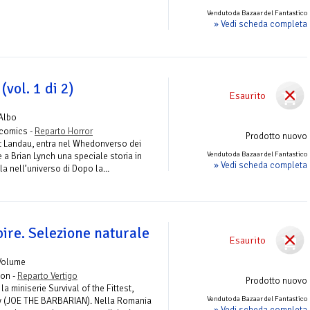
Venduto da Bazaar del Fantastico
» Vedi scheda completa
(vol. 1 di 2)
Esaurito
Albo
lycomics -
Reparto Horror
Prodotto nuovo
et Landau, entra nel Whedonverso dei
Venduto da Bazaar del Fantastico
 a Brian Lynch una speciale storia in
» Vedi scheda completa
la nell’universo di Dopo la...
re. Selezione naturale
Esaurito
Volume
ion -
Reparto Vertigo
Prodotto nuovo
a miniserie Survival of the Fittest,
Venduto da Bazaar del Fantastico
hy (JOE THE BARBARIAN). Nella Romania
» Vedi scheda completa