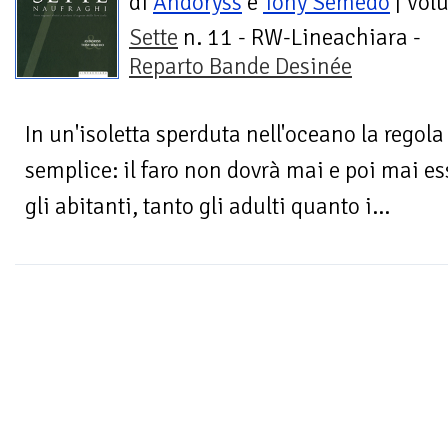
di
Andoryss
e
Tony Semedo
| Vol
Sette
n. 11 - RW-Lineachiara -
Reparto Bande Desinée
In un'isoletta sperduta nell'oceano la regol
semplice: il faro non dovrà mai e poi mai es
gli abitanti, tanto gli adulti quanto i...