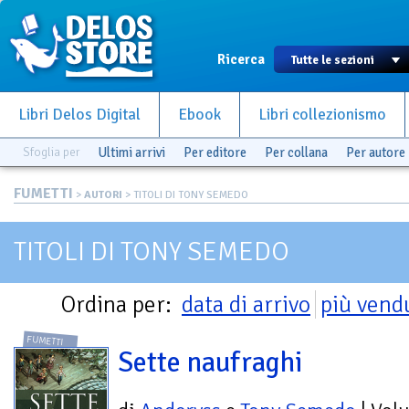
Ricerca
Libri Delos Digital
Ebook
Libri collezionismo
Sfoglia per
Ultimi arrivi
Per editore
Per collana
Per autore
FUMETTI
>
AUTORI
> TITOLI DI TONY SEMEDO
TITOLI DI TONY SEMEDO
Ordina per:
data di arrivo
più vend
FUMETTI
Sette naufraghi